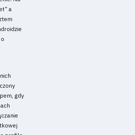
et” a
sztem
ndroidzie
 o
nich
ączony
topem, gdy
iach
ączanie
atkowej