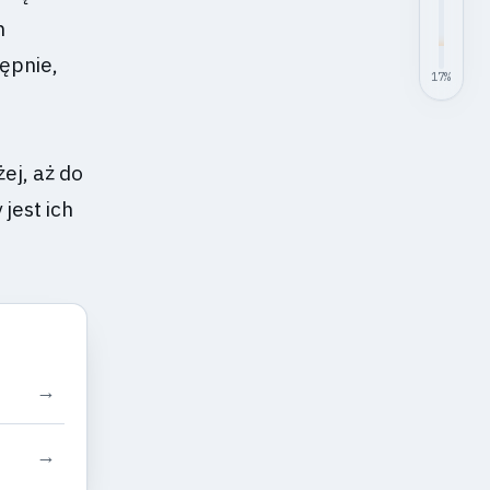
h
ępnie,
17
%
ej, aż do
jest ich
→
t
→