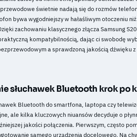
i przewodowe świetnie nadają się do rozmów telefon
on bywa wygodniejszy w hałaśliwym otoczeniu niż
zięki zachowaniu klasycznego złącza Samsung S20 
raktyczną kompatybilnością, dając ci swobodę wy
bezprzewodowym a sprawdzoną jakością dźwięku z
ie słuchawek Bluetooth krok po 
hawek Bluetooth do smartfona, laptopa czy telewi
yjne, ale kilka kluczowych niuansów decyduje o płyn
źniejszej jakości połączenia. Pierwszym, często po
zygotowanie samego urządzenia docelowego. Na chw