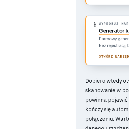
📱
WYPRÓBUJ NAR
Generator 
Darmowy generato
Bez rejestracji
OTWÓRZ NARZĘ
Dopiero wtedy ot
skanowanie w po
powinna pojawić si
kończy się automa
połączeniu. Wart
danego urządzeni