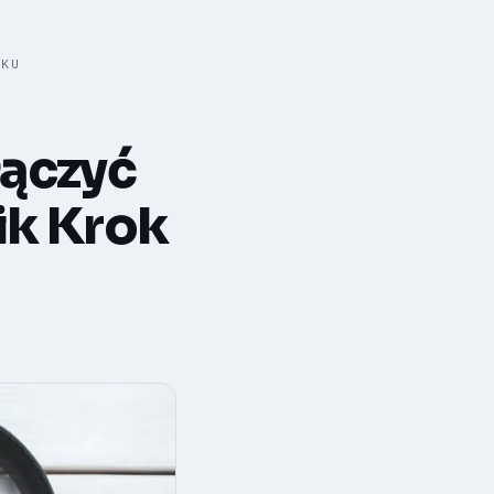
OKU
łączyć
ik Krok