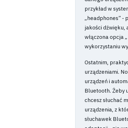
przykład w syst
„headphones” - p
jakości dźwięku, 
włączona opcja „
wykorzystaniu wyż
Ostatnim, prakty
urządzeniami. No
urządzeń i automa
Bluetooth. Żeby u
chcesz słuchać mu
urządzenia, z któ
słuchawek Bluet