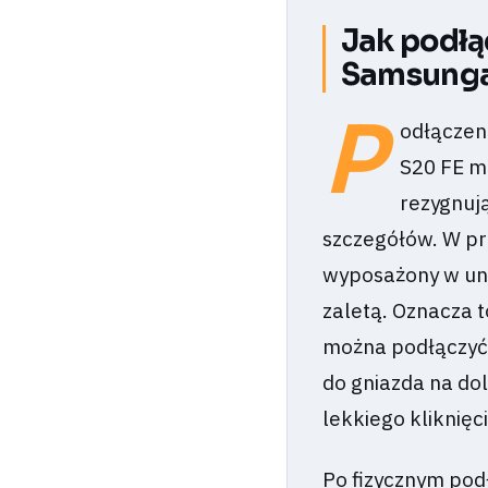
Jak podłą
Samsunga
P
odłączen
S20 FE m
rezygnuj
szczegółów. W pr
wyposażony w uni
zaletą. Oznacza
można podłączyć 
do gniazda na do
lekkiego kliknięci
Po fizycznym pod