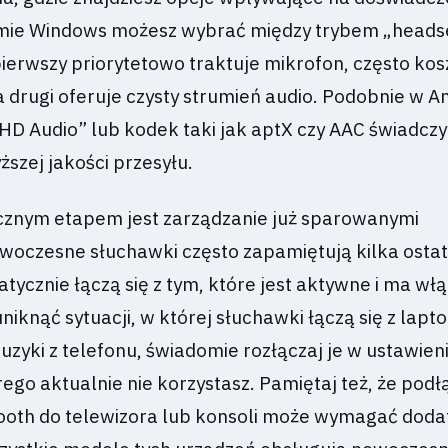
emie Windows możesz wybrać między trybem „heads
ierwszy priorytetowo traktuje mikrofon, często ko
a drugi oferuje czysty strumień audio. Podobnie w A
HD Audio” lub kodek taki jak aptX czy AAC świadczy
szej jakości przesyłu.
cznym etapem jest zarządzanie już sparowanymi
woczesne słuchawki często zapamiętują kilka ostat
tycznie łączą się z tym, które jest aktywne i ma wł
niknąć sytuacji, w której słuchawki łączą się z lap
zyki z telefonu, świadomie rozłączaj je w ustawien
rego aktualnie nie korzystasz. Pamiętaj też, że podł
ooth do telewizora lub konsoli może wymagać dod