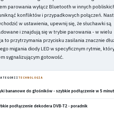
em parowania wyłącz Bluetooth w innych pobliskic
uniknąć konfliktów i przypadkowych połączeń. Nast
chodzić w ustawienia, upewnij się, że słuchawki są
dowane i znajdują się w trybie parowania - w wielu
to przytrzymania przycisku zasilania znacznie dłuż
go migania diody LED w specyficznym rytmie, który 
em sygnalizującym gotowość.
KATEGORII
TECHNOLOGIA
ki bananowe do głośników - szybkie podłączenie w 5 minu
bkie podłączenie dekodera DVB-T2 - poradnik