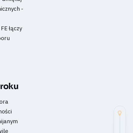
icznych -
FE łączy
boru
kroku
zora
ności
mijanym
ilę