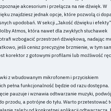
zpoznaje akcesorium i przełącza na nie dźwięk. W
ięku znajdziesz jednak opcje, które pozwolą ci do
snych upodobań. W sekcji „Jakość dźwięku i efekty
Dolby Atmos, która nawet dla zwykłych słuchawek
rafi wzbogacić przestrzeń dźwiękową, nadając mu 
tkowo, jeśli cenisz precyzyjne brzmienie, w tym s
st korektor z gotowymi profilami lub możliwość rę
awki z wbudowanym mikrofonem i przyciskiem
ich pełna funkcjonalność będzie od razu dostępna.
ięcie pauzuje i wznawia odtwarzanie muzyki, podwó
o przodu, a potrójne do tyłu. Warto przetestować t
ałanie zależy od konkretnej aplikacji odtwarzacza.