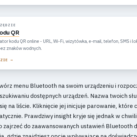
ZĘDZIE
kodu QR
r kodu QR online - URL, Wi-Fi, wizytówka, e-mail, telefon, SMS i lok
, bez znaków wodnych.
DZIE →
wórz menu Bluetooth na swoim urządzeniu i rozpocz
szukiwaniu dostępnych urządzeń. Nazwa twoich s
ę na liście. Kliknięcie jej inicjuje parowanie, które 
tycznie. Prawdziwy insight kryje się jednak w chwili
o zajrzeć do zaawansowanych ustawień Bluetooth d
a, gdzie znajdziesz opcje wpływające na doświadcz