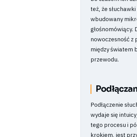
też, że słuchawk
wbudowany mikrof
głośnomówiący. D
nowoczesność z p
między światem 
przewodu.
Podłączan
Podłączenie słuc
wydaje się intuic
tego procesu i pó
krokiem, jest pr