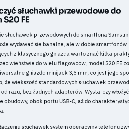
czyć słuchawki przewodowe do
 S20 FE
ie słuchawek przewodowych do smartfona Samsun
oże wydawać się banalne, ale w dobie smartfonów
ących z klasycznego gniazda warto znać kilka prak
zeciwieństwie do wielu flagowców, model S20 FE zo
wersalne gniazdo minijack 3,5 mm, co jest jego sp
 to, że większość standardowych słuchawek przewo
od razu, bez żadnych adapterów. Wystarczy włoży
le obudowy, obok portu USB-C, aż do charakterysty
a.
łączeniu słuchawek system operacyjny telefonu zw