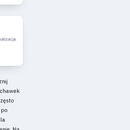
alizacja.
nij
łuchawek
często
 po
la
enie. Na