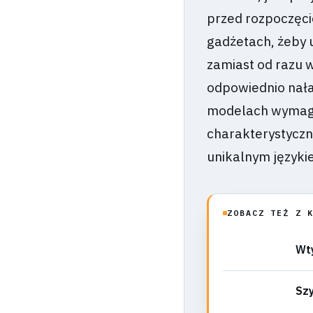
przed rozpoczęci
gadżetach, żeby 
zamiast od razu w
odpowiednio nała
modelach wymaga 
charakterystyczne
unikalnym języki
ZOBACZ TEŻ Z 
Wty
Szy