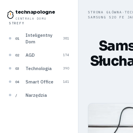
technapologne
STRONA GŁÓWNA
›
TEC
SAMSUNG S20 FE JA
CENTRALA DOMU
STREFY
Inteligentny
01
381
Sams
Dom
AGD
Słucha
02
174
Technologia
03
390
Smart Office
04
141
Narzędzia
/