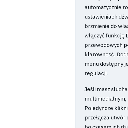
automatycznie ro
ustawieniach dźw
brzmienie do wła
włączyć funkcję 
przewodowych pot
klarowność. Doda
menu dostępny je
regulacji.
Jeśli masz słuch
multimedialnym, 
Pojedyncze klikn
przełącza utwór d
bo czasem ich dzi