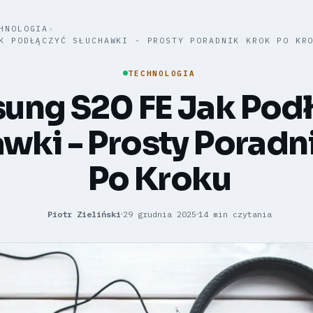
HNOLOGIA
›
K PODŁĄCZYĆ SŁUCHAWKI - PROSTY PORADNIK KROK PO KR
TECHNOLOGIA
ung S20 FE Jak Pod
wki - Prosty Poradn
Po Kroku
Piotr Zieliński
29 grudnia 2025
14 min czytania