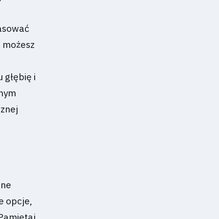
pasować
” możesz
głębię i
amym
cznej
jne
e opcje,
 Pamiętaj