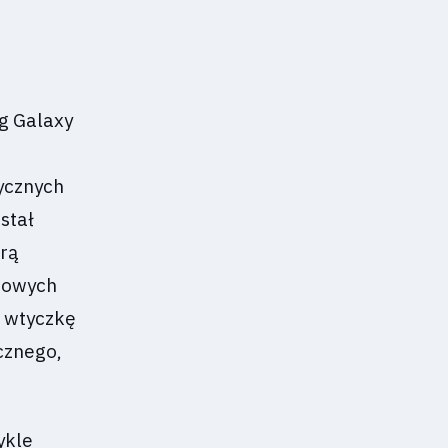
g Galaxy
tycznych
stał
orą
dowych
ć wtyczkę
cznego,
ykle