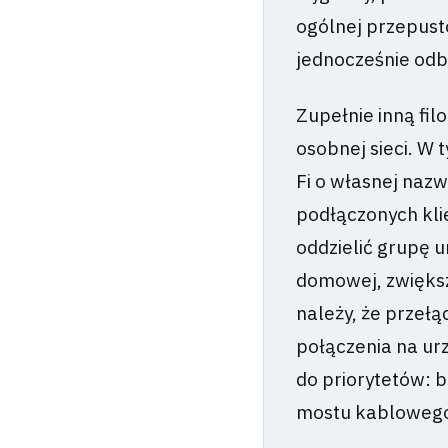
ogólnej przepust
jednocześnie odb
Zupełnie inną fil
osobnej sieci. W 
Fi o własnej nazw
podłączonych kli
oddzielić grupę u
domowej, zwiększ
należy, że przełą
połączenia na ur
do priorytetów: 
mostu kablowego 