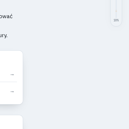
sować
18
%
ry.
→
→