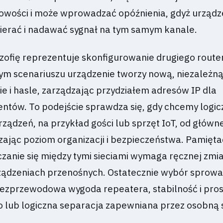
owości i może wprowadzać opóźnienia, gdyż urządz
ierać i nadawać sygnał na tym samym kanale.
ozofię reprezentuje skonfigurowanie drugiego route
tym scenariuszu urządzenie tworzy nową, niezależną
ie i hasle, zarządzając przydziałem adresów IP dla
entów. To podejście sprawdza się, gdy chcemy logic
rządzeń, na przykład gości lub sprzęt IoT, od głównej
ając poziom organizacji i bezpieczeństwa. Pamięta
czanie się między tymi sieciami wymaga ręcznej zmi
ządzeniach przenośnych. Ostatecznie wybór sprowa
bezprzewodowa wygoda repeatera, stabilność i pro
lub logiczna separacja zapewniana przez osobną s