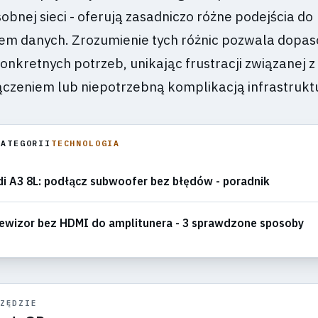
obnej sieci - oferują zasadniczo różne podejścia do
em danych. Zrozumienie tych różnic pozwala dopa
onkretnych potrzeb, unikając frustracji związanej z
ączeniem lub niepotrzebną komplikacją infrastruktu
KATEGORII
TECHNOLOGIA
i A3 8L: podłącz subwoofer bez błędów - poradnik
ewizor bez HDMI do amplitunera - 3 sprawdzone sposoby
ZĘDZIE