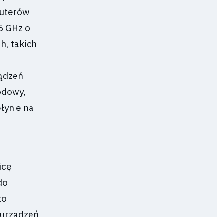
outerów
 5 GHz o
h, takich
ządzeń
odowy,
łynie na
icę
do
to
 urządzeń