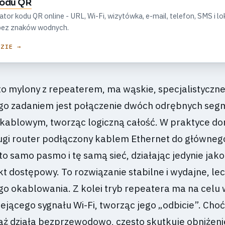
kodu QR
r kodu QR online - URL, Wi-Fi, wizytówka, e-mail, telefon, SMS i lok
, bez znaków wodnych.
DZIE →
to mylony z repeaterem, ma wąskie, specjalistyczn
ego zadaniem jest połączenie dwóch odrębnych se
e kablowym, tworząc logiczną całość. W praktyce d
rugi router podłączony kablem Ethernet do główneg
to samo pasmo i tę samą sieć, działając jedynie jako
kt dostępowy. To rozwiązanie stabilne i wydajne, le
o okablowania. Z kolei tryb repeatera ma na celu 
ejącego sygnału Wi-Fi, tworząc jego „odbicie”. Choć
ż działa bezprzewodowo, często skutkuje obniżen