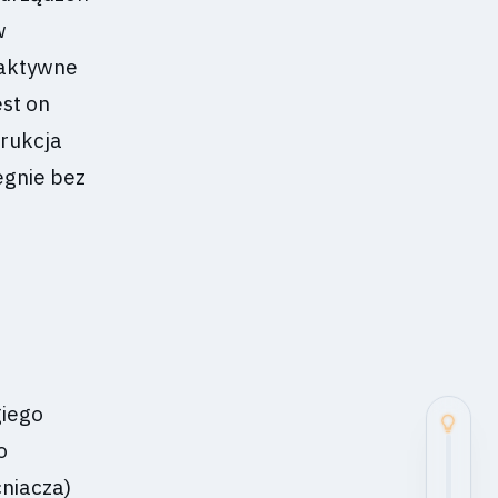
w
roaktywne
est on
trukcja
egnie bez
giego
o
cniacza)