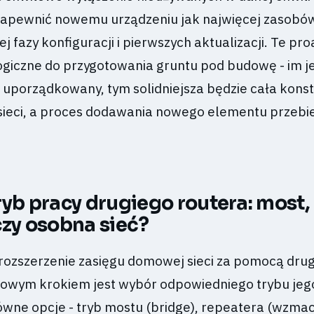
by zapewnić nowemu urządzeniu jak najwięcej zasobó
j fazy konfiguracji i pierwszych aktualizacji. Te p
logiczne do przygotowania gruntu pod budowę - im j
 i uporządkowany, tym solidniejsza będzie cała kons
ieci, a proces dodawania nowego elementu przebi
ryb pracy drugiego routera: most,
czy osobna sieć?
 rozszerzenie zasięgu domowej sieci za pomocą dru
zowym krokiem jest wybór odpowiedniego trybu jeg
łówne opcje - tryb mostu (bridge), repeatera (wzma