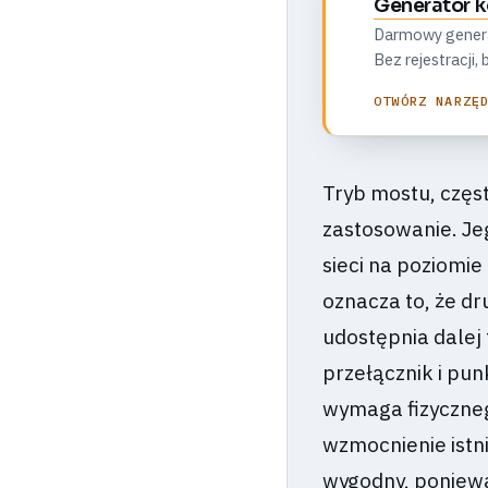
Generator 
Darmowy generato
Bez rejestracji
OTWÓRZ NARZĘ
Tryb mostu, częs
zastosowanie. J
sieci na poziomi
oznacza to, że d
udostępnia dalej 
przełącznik i pun
wymaga fizyczneg
wzmocnienie istni
wygodny, poniewa