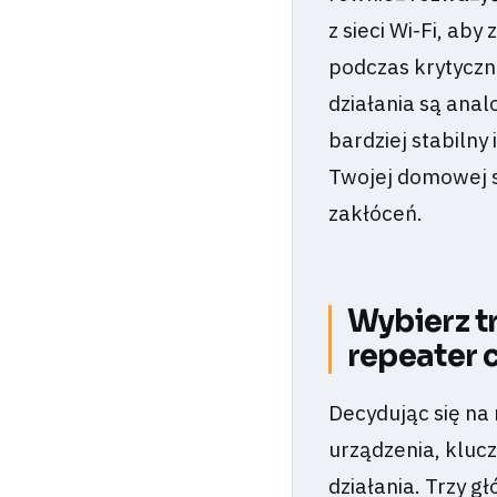
z sieci Wi-Fi, a
podczas krytyczne
działania są ana
bardziej stabilny
Twojej domowej s
zakłóceń.
Wybierz t
repeater 
Decydując się na
urządzenia, kluc
działania. Trzy g