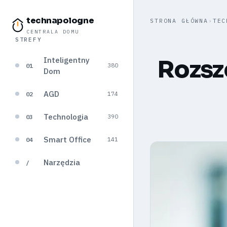
technapologne
STRONA GŁÓWNA
›
TEC
CENTRALA DOMU
STREFY
Inteligentny
Rozsze
01
380
Dom
AGD
02
174
Technologia
03
390
Smart Office
04
141
Narzędzia
/