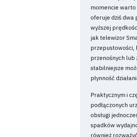
momencie warto p
oferuje dziś dwa 
wyższej prędkości
jak telewizor Sma
przepustowości, 
przenośnych lub 
stabilniejsze mo
płynność działani
Praktycznym i cz
podłączonych urz
obsługi jednocze
spadków wydajno
również rozważyć