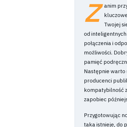
Z
anim prz
kluczowe
Twojej si
od inteligentnyc
połączenia i odpo
możliwości. Dobr
pamięć podręczną
Następnie warto 
producenci publik
kompatybilność z
zapobiec później
Przygotowując now
taka istnieje, d