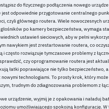
ystąpisz do fizycznego podłączenia nowego urządze
 jest odpowiednie przygotowanie centralnego pun
eci, czyli głównego routera. Wiele nowoczesnych ur
h głośników po kamery bezpieczeństwa, wymaga st
wiednich ustawień sieciowych, aby w pełni wykorzys
ym nawykiem jest zrestartowanie routera, co oczys
 i często rozwiązuje tymczasowe problemy z łączn
sprawdzić, czy oprogramowanie routera jest aktual
ują łatki poprawiające nie tylko bezpieczeństwo, a
 nowymi technologiami. To prosty krok, który może
szym, trudnym do zdiagnozowania problemom z łąc
e urządzenie, wyjmij je z opakowania i naładuj bate
o poziomu umożliwiającego spokojną konfigurację. W