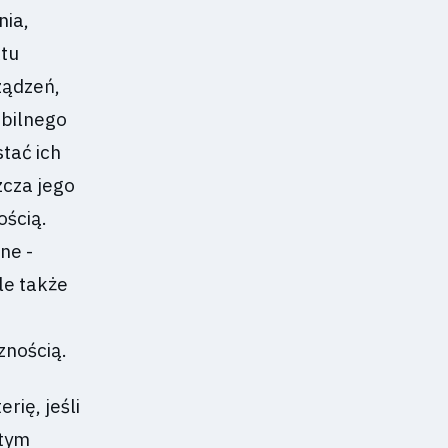
nia,
ktu
ządzeń,
abilnego
tać ich
zcza jego
ością.
ne -
le także
znością.
rię, jeśli
 tym