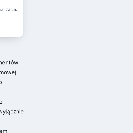
alizacja.
e
gmentów
omowej
o
cz
wyłącznie
iem