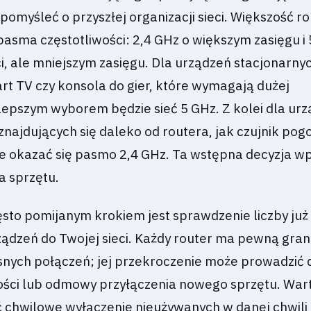
omyśleć o przyszłej organizacji sieci. Większość r
pasma częstotliwości: 2,4 GHz o większym zasięgu i
, ale mniejszym zasięgu. Dla urządzeń stacjonarnyc
rt TV czy konsola do gier, które wymagają dużej
lepszym wyborem będzie sieć 5 GHz. Z kolei dla ur
znajdujących się daleko od routera, jak czujnik pog
że okazać się pasmo 2,4 GHz. Ta wstępna decyzja wp
a sprzętu.
ęsto pomijanym krokiem jest sprawdzenie liczby już
ądzeń do Twojej sieci. Każdy router ma pewną gran
snych połączeń; jej przekroczenie może prowadzić 
ści lub odmowy przyłączenia nowego sprzętu. War
 chwilowe wyłączenie nieużywanych w danej chwili