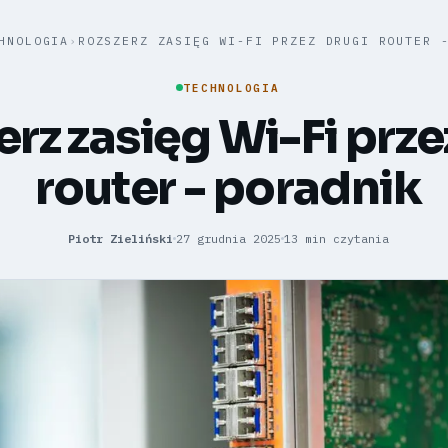
HNOLOGIA
›
ROZSZERZ ZASIĘG WI-FI PRZEZ DRUGI ROUTER 
TECHNOLOGIA
rz zasięg Wi-Fi prze
router - poradnik
Piotr Zieliński
27 grudnia 2025
13 min czytania