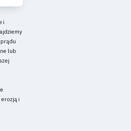
 i
najdziemy
 prądu
jne lub
szej
ie
erozją i