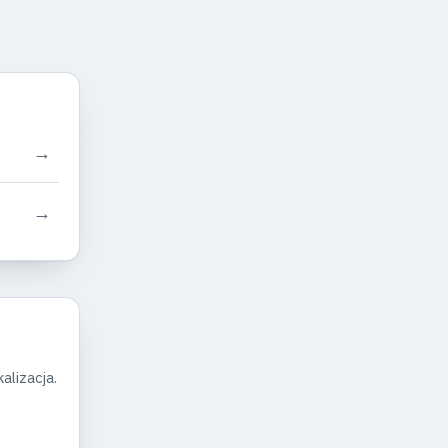
→
→
alizacja.