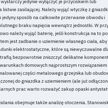
 wystarczy jedynie wyłączyć je przyciskiem lub
 listwie zasilającej. Należy wyjąć wtyczkę z gniazd
o jedyny sposób na całkowite przerwanie obwodu i
lutnego braku napięcia wewnątrz jednostki. W pr
wo należy wyjąć baterię, jeśli konstrukcja na to p
em jest zadbanie o uziemienie własnego ciała, aby
adunki elektrostatyczne, które są niewyczuwalne dl
otrafią bezpowrotnie zniszczyć delikatne komponen
W warunkach domowych najprostszym rozwiązaniem 
malowanej części metalowego grzejnika lub obudo
zonej do gniazdka z uziemieniem (ale już odłączon
ularnych prac warto rozważyć zakup opaski antystat
silania obejmuje także analizę otoczenia. Stanowis