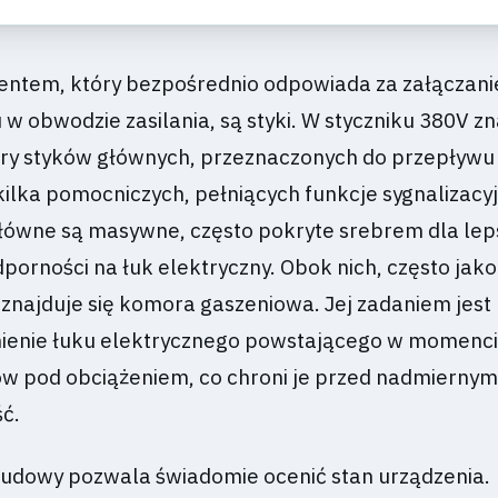
tem, który bezpośrednio odpowiada za załączanie
w obwodzie zasilania, są styki. W styczniku 380V z
ary styków głównych, przeznaczonych do przepływu
kilka pomocniczych, pełniących funkcje sygnalizacy
 główne są masywne, często pokryte srebrem dla lep
porności na łuk elektryczny. Obok nich, często jako
 znajduje się komora gaszeniowa. Jej zadaniem jest
umienie łuku elektrycznego powstającego w momenc
ów pod obciążeniem, co chroni je przed nadmiernym 
ć.
budowy pozwala świadomie ocenić stan urządzenia.