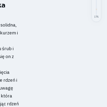
ka
17
%
 solidna,
kurzem i
 śrub i
ię on z
ięcia
 rdzeń i
 uwagę
 która
jąc rdzeń