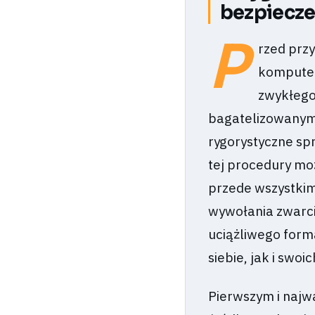
bezpiecze
P
rzed prz
komputer
zwykłego
bagatelizowanym 
rygorystyczne sp
tej procedury mo
przede wszystkim
wywołania zwarci
uciążliwego forma
siebie, jak i swoi
Pierwszym i najwa