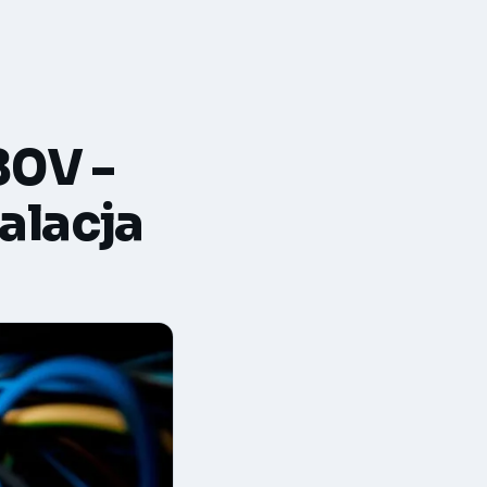
80V -
alacja