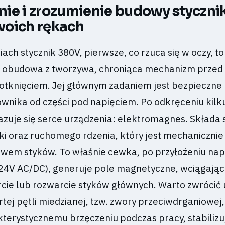
ie i zrozumienie budowy styczni
woich rękach
ach stycznik 380V, pierwsze, co rzuca się w oczy, to
a obudowa z tworzywa, chroniąca mechanizm przed 
tknięciem. Jej głównym zadaniem jest bezpieczne
wnika od części pod napięciem. Po odkręceniu kilku
azuje się serce urządzenia: elektromagnes. Składa s
i oraz ruchomego rdzenia, który jest mechanicznie
awem styków. To właśnie cewka, po przyłożeniu nap
 24V AC/DC), generuje pole magnetyczne, wciągające
ie lub rozwarcie styków głównych. Warto zwrócić
ej pętli miedzianej, tzw. zwory przeciwdrganiowej,
terystycznemu brzęczeniu podczas pracy, stabilizu