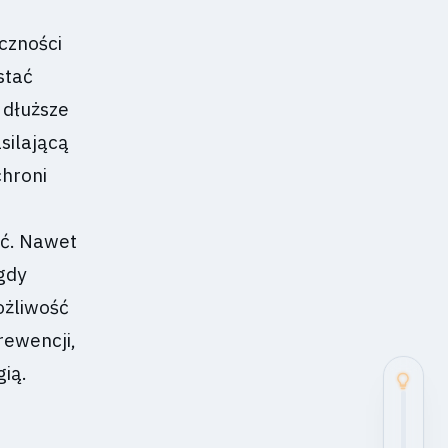
czności
stać
 dłuższe
silającą
chroni
ść. Nawet
gdy
ożliwość
rewencji,
gią.