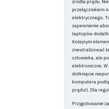
źródła prądu. Nie
przełącznikiem na
elektrycznego. T
zapewnienie abso
laptopów dodatko
Kolejnym element
zneutralizować ł
człowieka, ale p
elektroniczne. 
dotknięcie niepo
komputera podłąc
prądu!). Dla reg
Przygotowanie za