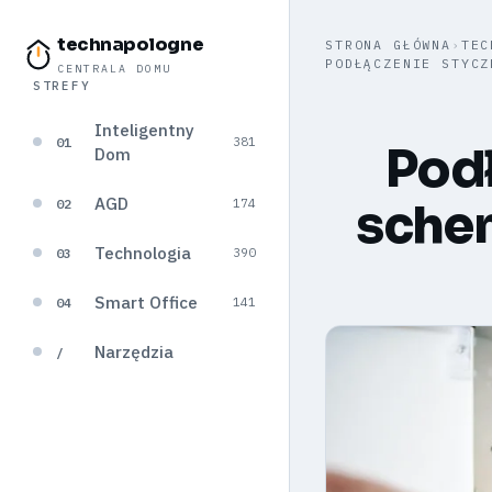
technapologne
STRONA GŁÓWNA
›
TEC
PODŁĄCZENIE STYCZ
CENTRALA DOMU
STREFY
Inteligentny
01
381
Podł
Dom
AGD
schem
02
174
Technologia
03
390
Smart Office
04
141
Narzędzia
/