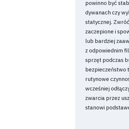
powinno być stabi
dywanach czy wyk
statycznej. Zwró
zaczepione i spo
lub bardziej zaaw
z odpowiednim fi
sprzęt podczas bu
bezpieczeństwo t
rutynowe czynnośc
wcześniej odłącz
zwarcia przez us
stanowi podstawę 