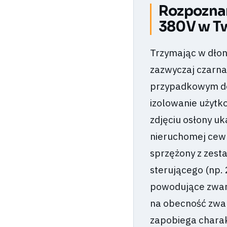
Rozpoznan
380V w T
Trzymając w dłoni
zazwyczaj czarn
przypadkowym do
izolowanie użytko
zdjęciu osłony uk
nieruchomej cewk
sprzężony z zest
sterującego (np.
powodujące zwarc
na obecność zwart
zapobiega charak