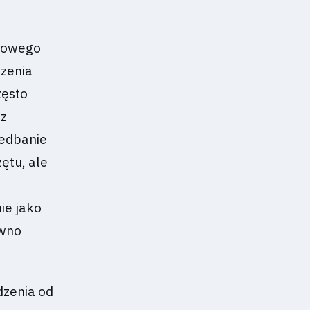
 nowego
czenia
zęsto
az
iedbanie
ętu, ale
ie jako
ówno
dzenia od