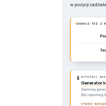
w pozycji zadział
ZOBACZ TEŻ Z 
Pod
Tec
📱
WYPRÓBUJ NAR
Generator 
Darmowy generato
Bez rejestracji
OTWÓRZ NARZĘ