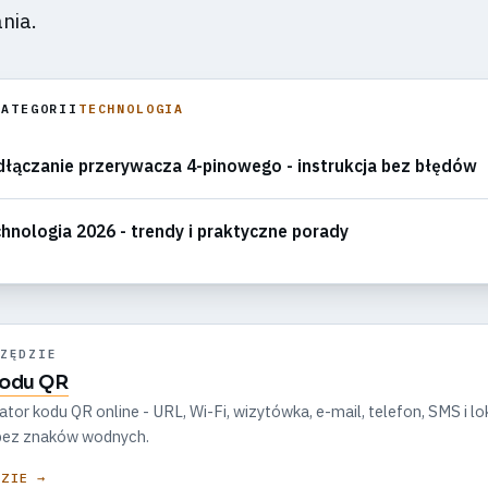
ania.
KATEGORII
TECHNOLOGIA
łączanie przerywacza 4-pinowego - instrukcja bez błędów
hnologia 2026 - trendy i praktyczne porady
ZĘDZIE
kodu QR
r kodu QR online - URL, Wi-Fi, wizytówka, e-mail, telefon, SMS i lok
, bez znaków wodnych.
DZIE →