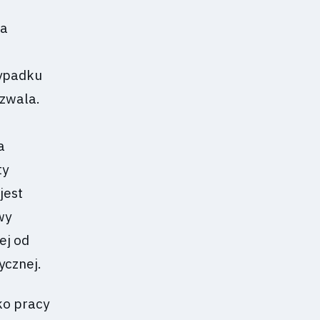
ka
zypadku
ozwala.
a
ty
jest
wy
ej od
ycznej.
ko pracy