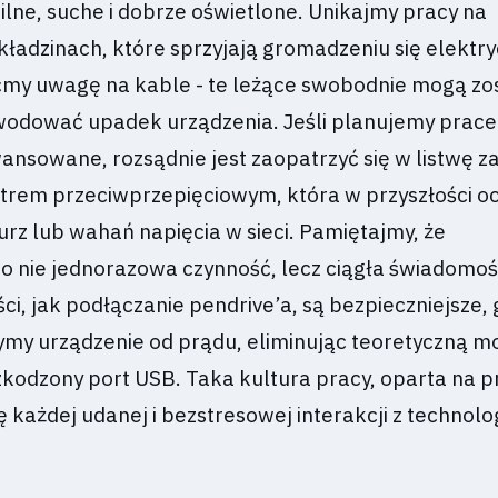
lne, suche i dobrze oświetlone. Unikajmy pracy na
ładzinach, które sprzyjają gromadzeniu się elektry
ćmy uwagę na kable - te leżące swobodnie mogą zo
wodować upadek urządzenia. Jeśli planujemy prace
ansowane, rozsądnie jest zaopatrzyć się w listwę za
ltrem przeciwprzepięciowym, która w przyszłości o
rz lub wahań napięcia w sieci. Pamiętajmy, że
o nie jednorazowa czynność, lecz ciągła świadomo
i, jak podłączanie pendrive’a, są bezpieczniejsze, 
ymy urządzenie od prądu, eliminując teoretyczną m
zkodzony port USB. Taka kultura pracy, oparta na p
każdej udanej i bezstresowej interakcji z technolo