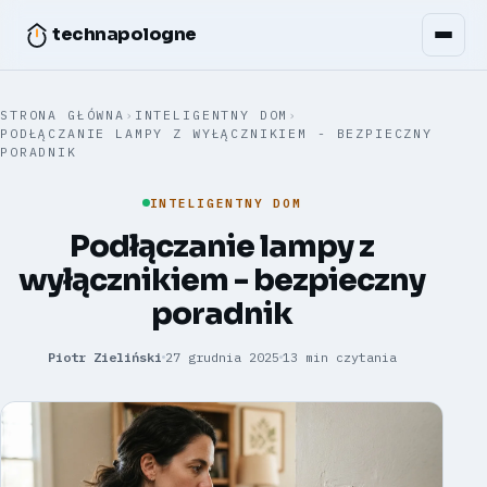
technapologne
STRONA GŁÓWNA
›
INTELIGENTNY DOM
›
PODŁĄCZANIE LAMPY Z WYŁĄCZNIKIEM - BEZPIECZNY
PORADNIK
INTELIGENTNY DOM
Podłączanie lampy z
wyłącznikiem - bezpieczny
poradnik
Piotr Zieliński
27 grudnia 2025
13 min czytania