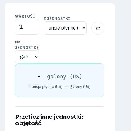
WARTOŚĆ
Z JEDNOSTKI
⇅
NA
JEDNOSTKĘ
-
galony (US)
1 uncje płynne (US) =
-
galony (US)
Przelicz inne jednostki:
objętość