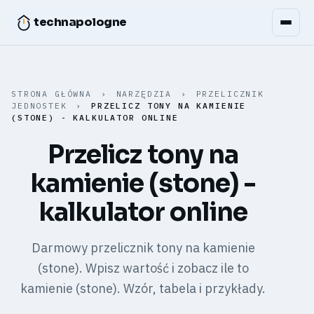
technapologne
STRONA GŁÓWNA
›
NARZĘDZIA
›
PRZELICZNIK
JEDNOSTEK
›
PRZELICZ TONY NA KAMIENIE
(STONE) - KALKULATOR ONLINE
Przelicz tony na
kamienie (stone) -
kalkulator online
Darmowy przelicznik tony na kamienie
(stone). Wpisz wartość i zobacz ile to
kamienie (stone). Wzór, tabela i przykłady.