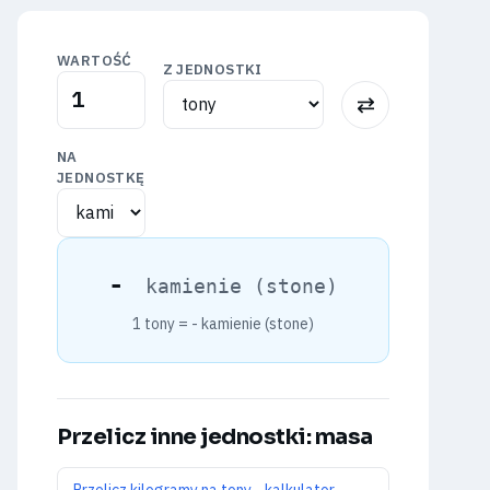
WARTOŚĆ
Z JEDNOSTKI
⇅
NA
JEDNOSTKĘ
-
kamienie (stone)
1 tony =
-
kamienie (stone)
Przelicz inne jednostki: masa
Przelicz kilogramy na tony - kalkulator