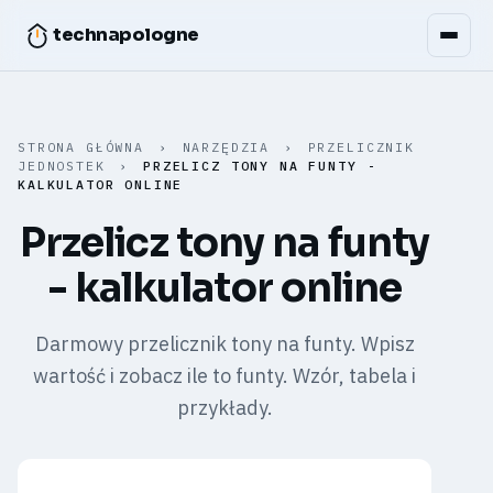
technapologne
STRONA GŁÓWNA
›
NARZĘDZIA
›
PRZELICZNIK
JEDNOSTEK
›
PRZELICZ TONY NA FUNTY -
KALKULATOR ONLINE
Przelicz tony na funty
- kalkulator online
Darmowy przelicznik tony na funty. Wpisz
wartość i zobacz ile to funty. Wzór, tabela i
przykłady.