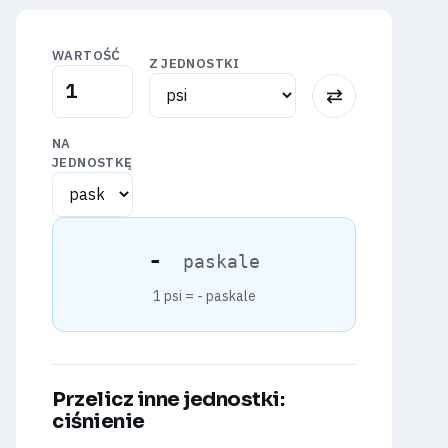
WARTOŚĆ
Z JEDNOSTKI
⇅
NA
JEDNOSTKĘ
-
paskale
1 psi =
-
paskale
Przelicz inne jednostki:
ciśnienie