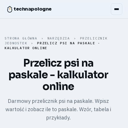
technapologne
STRONA GŁÓWNA
›
NARZĘDZIA
›
PRZELICZNIK
JEDNOSTEK
›
PRZELICZ PSI NA PASKALE -
KALKULATOR ONLINE
Przelicz psi na
paskale - kalkulator
online
Darmowy przelicznik psi na paskale. Wpisz
wartość i zobacz ile to paskale. Wzór, tabela i
przykłady.