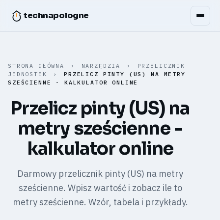
technapologne
STRONA GŁÓWNA
›
NARZĘDZIA
›
PRZELICZNIK
JEDNOSTEK
›
PRZELICZ PINTY (US) NA METRY
SZEŚCIENNE - KALKULATOR ONLINE
Przelicz pinty (US) na
metry sześcienne -
kalkulator online
Darmowy przelicznik pinty (US) na metry
sześcienne. Wpisz wartość i zobacz ile to
metry sześcienne. Wzór, tabela i przykłady.