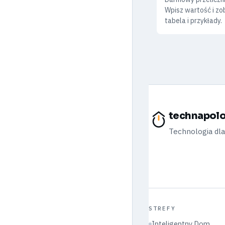
Wpisz wartość i zob
tabela i przykłady.
technapolo
Technologia dl
STREFY
Inteligentny Dom