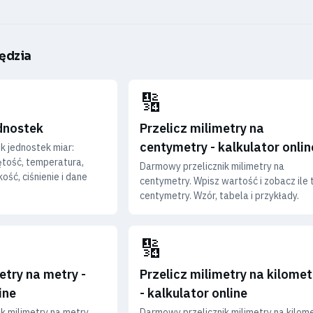
ędzia
🔢
ednostek
Przelicz milimetry na
centymetry - kalkulator onlin
k jednostek miar:
ętość, temperatura,
Darmowy przelicznik milimetry na
ość, ciśnienie i dane
centymetry. Wpisz wartość i zobacz ile 
centymetry. Wzór, tabela i przykłady.
🔢
etry na metry -
Przelicz milimetry na kilomet
ine
- kalkulator online
k milimetry na metry.
Darmowy przelicznik milimetry na kilome