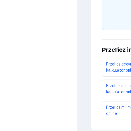
Przelicz i
Przelicz decy
kalkulator on
Przelicz milim
kalkulator on
Przelicz mili
online