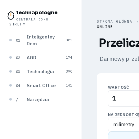
technapologne
CENTRALA DOMU
STRONA GŁÓWNA
STREFY
ONLINE
Inteligentny
Przelic
01
381
Dom
AGD
02
Darmowy przelic
174
Technologia
03
390
Smart Office
04
141
WARTOŚĆ
Narzędzia
/
NA JEDNOSTK