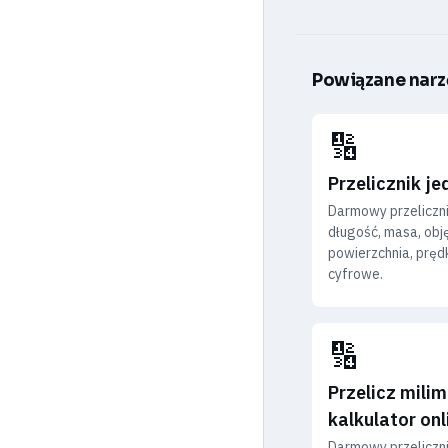
Powiązane narz
🔢
Przelicznik j
Darmowy przeliczni
długość, masa, obj
powierzchnia, prędk
cyfrowe.
🔢
Przelicz milim
kalkulator onl
Darmowy przeliczni