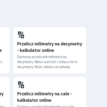
🔢
Przelicz milimetry na decymetry
e
- kalkulator online
Darmowy przelicznik milimetry na
to
decymetry. Wpisz wartość i zobacz ile to
decymetry. Wzór, tabela i przykłady.
🔢
ry
Przelicz milimetry na cale -
kalkulator online
try.
Darmowy przelicznik milimetry na cale.