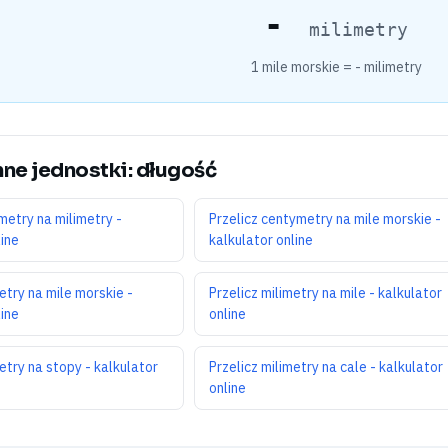
-
milimetry
1 mile morskie =
-
milimetry
nne jednostki: długość
metry na milimetry -
Przelicz centymetry na mile morskie -
line
kalkulator online
etry na mile morskie -
Przelicz milimetry na mile - kalkulator
line
online
metry na stopy - kalkulator
Przelicz milimetry na cale - kalkulator
online