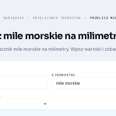
›
NARZĘDZIA
›
PRZELICZNIK JEDNOSTEK
›
PRZELICZ MI
z mile morskie na milimetr
znik mile morskie na milimetry. Wpisz wartość i zobacz 
Z JEDNOSTKI
Ę