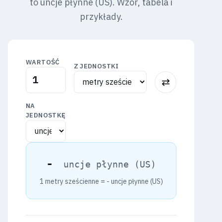
to uncje płynne (US). Wzór, tabela i
przykłady.
WARTOŚĆ
Z JEDNOSTKI
⇅
NA
JEDNOSTKĘ
-
uncje płynne (US)
1 metry sześcienne =
-
uncje płynne (US)