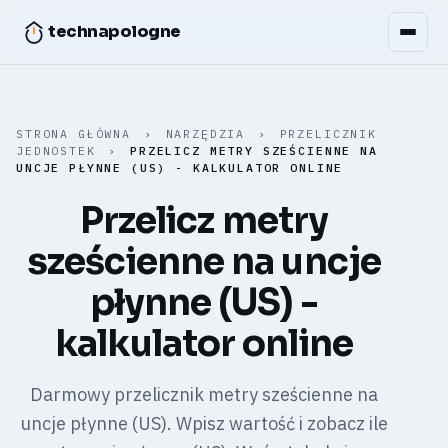
technapologne
STRONA GŁÓWNA
›
NARZĘDZIA
›
PRZELICZNIK
JEDNOSTEK
›
PRZELICZ METRY SZEŚCIENNE NA
UNCJE PŁYNNE (US) - KALKULATOR ONLINE
Przelicz metry
sześcienne na uncje
płynne (US) -
kalkulator online
Darmowy przelicznik metry sześcienne na
uncje płynne (US). Wpisz wartość i zobacz ile