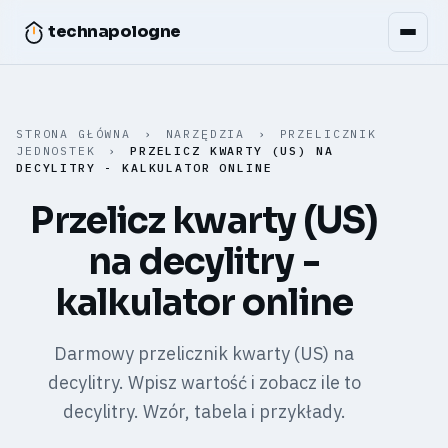
technapologne
STRONA GŁÓWNA
›
NARZĘDZIA
›
PRZELICZNIK
JEDNOSTEK
›
PRZELICZ KWARTY (US) NA
DECYLITRY - KALKULATOR ONLINE
Przelicz kwarty (US)
na decylitry -
kalkulator online
Darmowy przelicznik kwarty (US) na
decylitry. Wpisz wartość i zobacz ile to
decylitry. Wzór, tabela i przykłady.