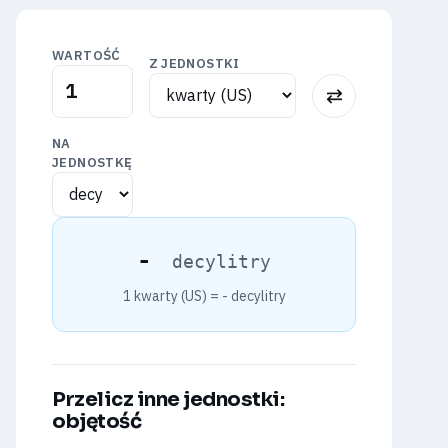
WARTOŚĆ
Z JEDNOSTKI
⇅
NA
JEDNOSTKĘ
-
decylitry
1 kwarty (US) =
-
decylitry
Przelicz inne jednostki:
objętość