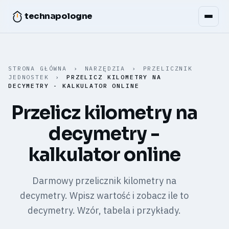
technapologne
STRONA GŁÓWNA
›
NARZĘDZIA
›
PRZELICZNIK
JEDNOSTEK
›
PRZELICZ KILOMETRY NA
DECYMETRY - KALKULATOR ONLINE
Przelicz kilometry na
decymetry -
kalkulator online
Darmowy przelicznik kilometry na
decymetry. Wpisz wartość i zobacz ile to
decymetry. Wzór, tabela i przykłady.