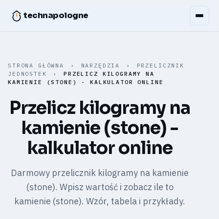
technapologne
STRONA GŁÓWNA
›
NARZĘDZIA
›
PRZELICZNIK
JEDNOSTEK
›
PRZELICZ KILOGRAMY NA
KAMIENIE (STONE) - KALKULATOR ONLINE
Przelicz kilogramy na
kamienie (stone) -
kalkulator online
Darmowy przelicznik kilogramy na kamienie
(stone). Wpisz wartość i zobacz ile to
kamienie (stone). Wzór, tabela i przykłady.