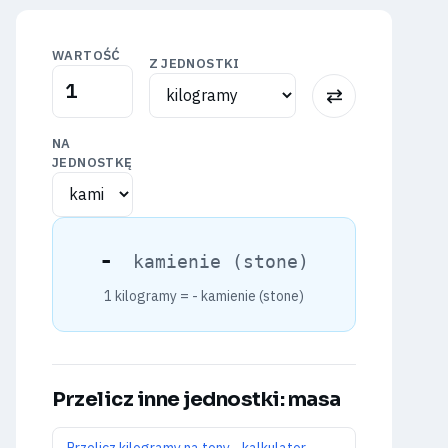
WARTOŚĆ
Z JEDNOSTKI
⇅
NA
JEDNOSTKĘ
-
kamienie (stone)
1 kilogramy =
-
kamienie (stone)
Przelicz inne jednostki: masa
Przelicz kilogramy na tony - kalkulator