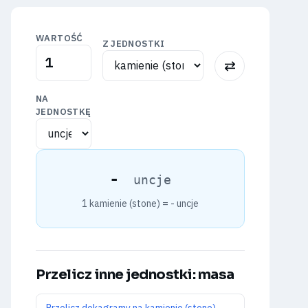
WARTOŚĆ
Z JEDNOSTKI
⇅
NA
JEDNOSTKĘ
-
uncje
1 kamienie (stone) =
-
uncje
Przelicz inne jednostki: masa
Przelicz dekagramy na kamienie (stone) -