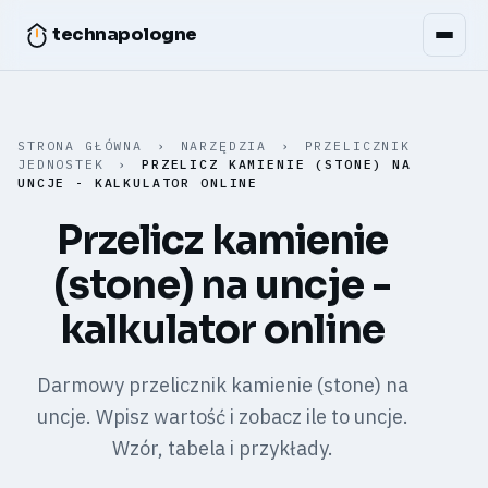
technapologne
STRONA GŁÓWNA
›
NARZĘDZIA
›
PRZELICZNIK
JEDNOSTEK
›
PRZELICZ KAMIENIE (STONE) NA
UNCJE - KALKULATOR ONLINE
Przelicz kamienie
(stone) na uncje -
kalkulator online
Darmowy przelicznik kamienie (stone) na
uncje. Wpisz wartość i zobacz ile to uncje.
Wzór, tabela i przykłady.