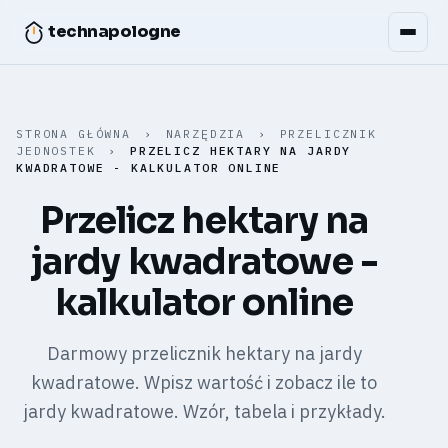
technapologne
STRONA GŁÓWNA
›
NARZĘDZIA
›
PRZELICZNIK
JEDNOSTEK
›
PRZELICZ HEKTARY NA JARDY
KWADRATOWE - KALKULATOR ONLINE
Przelicz hektary na
jardy kwadratowe -
kalkulator online
Darmowy przelicznik hektary na jardy
kwadratowe. Wpisz wartość i zobacz ile to
jardy kwadratowe. Wzór, tabela i przykłady.