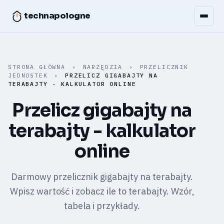
technapologne
STRONA GŁÓWNA
›
NARZĘDZIA
›
PRZELICZNIK
JEDNOSTEK
›
PRZELICZ GIGABAJTY NA
TERABAJTY - KALKULATOR ONLINE
Przelicz gigabajty na
terabajty - kalkulator
online
Darmowy przelicznik gigabajty na terabajty.
Wpisz wartość i zobacz ile to terabajty. Wzór,
tabela i przykłady.