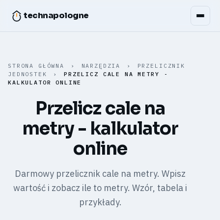
technapologne
STRONA GŁÓWNA
›
NARZĘDZIA
›
PRZELICZNIK
JEDNOSTEK
›
PRZELICZ CALE NA METRY -
KALKULATOR ONLINE
Przelicz cale na
metry - kalkulator
online
Darmowy przelicznik cale na metry. Wpisz
wartość i zobacz ile to metry. Wzór, tabela i
przykłady.