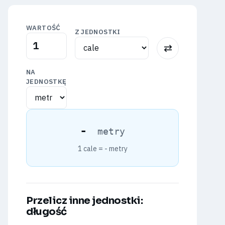
WARTOŚĆ
Z JEDNOSTKI
⇅
NA
JEDNOSTKĘ
-
metry
1 cale =
-
metry
Przelicz inne jednostki:
długość