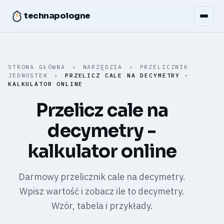
technapologne
STRONA GŁÓWNA
›
NARZĘDZIA
›
PRZELICZNIK
JEDNOSTEK
›
PRZELICZ CALE NA DECYMETRY -
KALKULATOR ONLINE
Przelicz cale na
decymetry -
kalkulator online
Darmowy przelicznik cale na decymetry.
Wpisz wartość i zobacz ile to decymetry.
Wzór, tabela i przykłady.