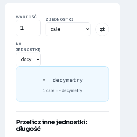
WARTOŚĆ
Z JEDNOSTKI
⇅
NA
JEDNOSTKĘ
-
decymetry
1 cale =
-
decymetry
Przelicz inne jednostki:
długość