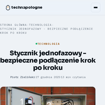
technapologne
STRONA GŁÓWNA
›
TECHNOLOGIA
›
STYCZNIK JEDNOFAZOWY - BEZPIECZNE PODŁĄCZENIE
KROK PO KROKU
TECHNOLOGIA
Stycznik jednofazowy -
bezpieczne podłączenie krok
po kroku
Piotr Zieliński
27 grudnia 2025
13 min czytania