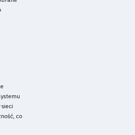
o
że
 systemu
sieci
zność, co