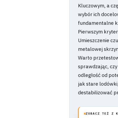
Kluczowym, a czę
wybór ich docelow
fundamentalne kw
Pierwszym kryter
Umieszczenie czu
metalowej skrzyn
Warto przetesto
sprawdzając, czy
odległość od pot
jak stare lodówk
destabilizować p
ZOBACZ TEŻ Z 