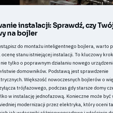
anie instalacji: Sprawdź, czy Tw
y na bojler
ystąpisz do montażu inteligentnego bojlera, warto 
 ocenę stanu istniejącej instalacji. To kluczowy krok
 nie tylko o poprawnym działaniu nowego urządzeni
zeństwie domowników. Podstawą jest sprawdzenie
trycznych. Większość nowoczesnych bojlerów o wię
łącza trójfazowego, podczas gdy starsze domy cz
lko w instalację jednofazową. Konieczne może być 
edniej modernizacji przez elektryka, który oceni t
kich jak wyłączniki różnicowoprądowe i właściwie 