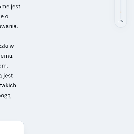
ome jest
le o
15
%
owania.
czki w
temu.
em,
 jest
takich
mogą