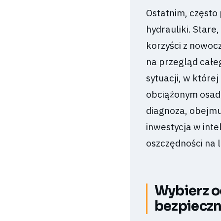
Ostatnim, często
hydrauliki. Star
korzyści z nowoc
na przegląd całe
sytuacji, w które
obciążonym osada
diagnoza, obejmuj
inwestycja w inte
oszczędności na l
Wybierz o
bezpieczn