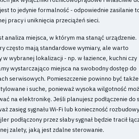
 jest to jedynie formalność - odpowiednie zasilanie t
ej pracy i uniknięcia przeciążeń sieci.
st analiza miejsca, w którym ma stanąć urządzenie.
ery często mają standardowe wymiary, ale warto
 w wybranej lokalizacji - np. w łazience, kuchni czy
amy wystarczająco miejsca na swobodny dostęp do
ach serwisowych. Pomieszczenie powinno być także
tylowane i suche, ponieważ wysoka wilgotność mo
ać na elektronikę. Jeśli planujesz podłączenie do
aż zasięg sygnału Wi-Fi lub konieczność rozbudowy 
er podłączony przez słaby sygnał będzie tracił łąc
ej zalety, jaką jest zdalne sterowanie.