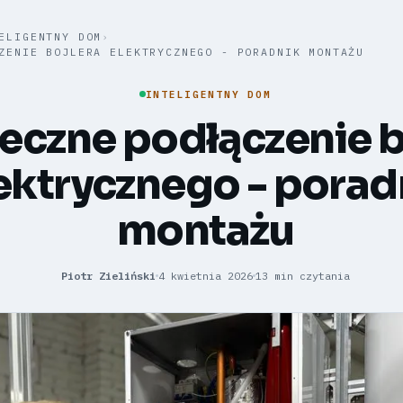
ELIGENTNY DOM
›
ZENIE BOJLERA ELEKTRYCZNEGO - PORADNIK MONTAŻU
INTELIGENTNY DOM
eczne podłączenie b
ektrycznego - porad
montażu
Piotr Zieliński
4 kwietnia 2026
13 min czytania