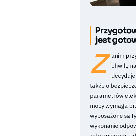
Przygotow
jest gotow
Z
anim prz
chwilę na
decyduje
także o bezpiec
parametrów elek
mocy wymaga przy
wyposażone są ty
wykonanie odpowi
zabezpieczeń, ta