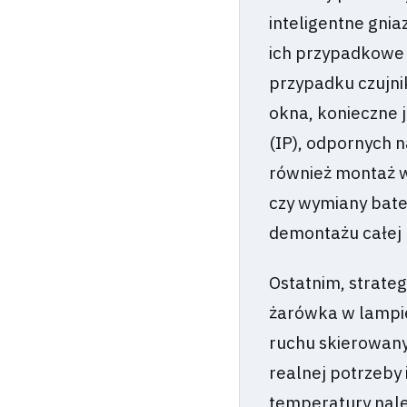
inteligentne gni
ich przypadkowe w
przypadku czujni
okna, konieczne j
(IP), odpornych 
również montaż w
czy wymiany bater
demontażu całej 
Ostatnim, strateg
żarówka w lampie,
ruchu skierowany
realnej potrzeby i
temperatury nale