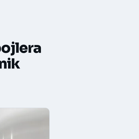
ojlera
nik