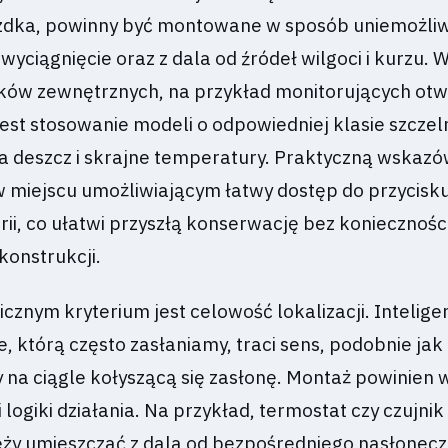
azdka, powinny być montowane w sposób uniemożliw
yciągnięcie oraz z dala od źródeł wilgoci i kurzu. 
ków zewnętrznych, na przykład monitorujących otw
est stosowanie modeli o odpowiedniej klasie szczel
na deszcz i skrajne temperatury. Praktyczną wskazó
 miejscu umożliwiającym łatwy dostęp do przycisku
ii, co ułatwi przyszłą konserwację bez koniecznośc
konstrukcji.
icznym kryterium jest celowość lokalizacji. Intelige
 którą często zasłaniamy, traci sens, podobnie jak 
 na ciągle kołyszącą się zasłonę. Montaż powinien 
 logiki działania. Na przykład, termostat czy czujnik
ży umieszczać z dala od bezpośredniego nasłonecz