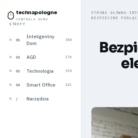
technapologne
STRONA GŁÓWNA
›
INT
BEZPIECZNE PODŁĄC
CENTRALA DOMU
STREFY
Inteligentny
01
380
Bezpi
Dom
AGD
el
02
174
Technologia
03
390
Smart Office
04
141
Narzędzia
/