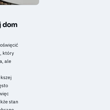
ój dom
poświęcić
, który
a, ale
kszej
ęsto
więc
akże stan
dobrane