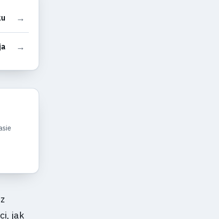
→
ku
→
ja
asie
az
i, jak