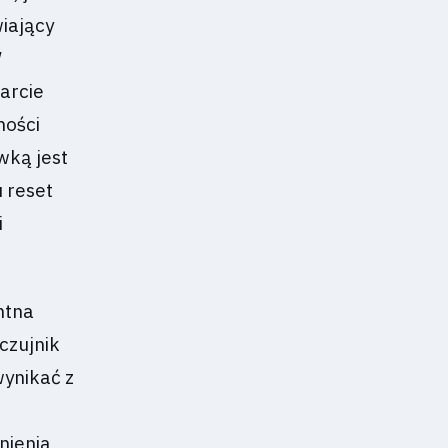
iający
W
arcie
ności
wką jest
 reset
i
ntna
czujnik
wynikać z
nienia,