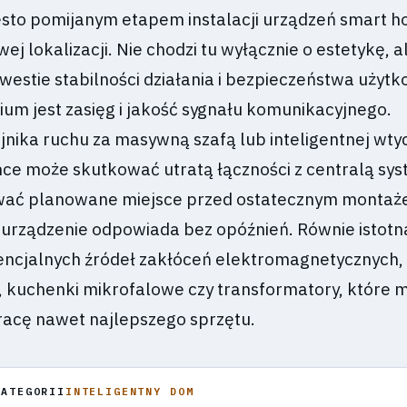
sto pomijanym etapem instalacji urządzeń smart h
ej lokalizacji. Nie chodzi tu wyłącznie o estetykę, a
estie stabilności działania i bezpieczeństwa użytk
ium jest zasięg i jakość sygnału komunikacyjnego.
jnika ruchu za masywną szafą lub inteligentnej wty
ce może skutkować utratą łączności z centralą sys
wać planowane miejsce przed ostatecznym montaż
 urządzenie odpowiada bez opóźnień. Równie istotna
encjalnych źródeł zakłóceń elektromagnetycznych, 
i, kuchenki mikrofalowe czy transformatory, które 
racę nawet najlepszego sprzętu.
KATEGORII
INTELIGENTNY DOM