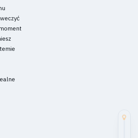
nu
niweczyć
y moment
niesz
stemie
realne