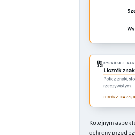
Sze
Wym
🔢
WYPRÓBUJ NAR
Licznik zna
Policz znaki, sł
rzeczywistym.
OTWÓRZ NARZĘ
Kolejnym aspekte
ochrony przed czy