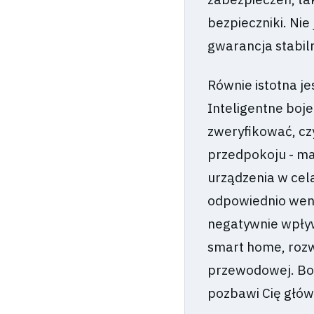
bezpieczniki. Nie
gwarancja stabiln
Równie istotna je
Inteligentne boj
zweryfikować, czy
przedpokoju - m
urządzenia w cel
odpowiednio wen
negatywnie wpływ
smart home, rozw
przewodowej. Bojl
pozbawi Cię główn