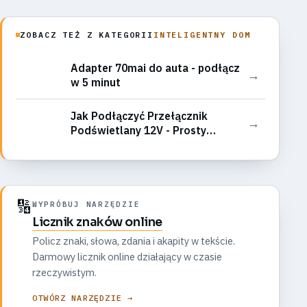
ZOBACZ TEŻ Z KATEGORII
INTELIGENTNY DOM
Adapter 70mai do auta - podłącz
→
w 5 minut
Jak Podłączyć Przełącznik
→
Podświetlany 12V - Prosty
Poradnik Krok Po Kroku
🔢
WYPRÓBUJ NARZĘDZIE
Licznik znaków online
Policz znaki, słowa, zdania i akapity w tekście.
Darmowy licznik online działający w czasie
rzeczywistym.
OTWÓRZ NARZĘDZIE →