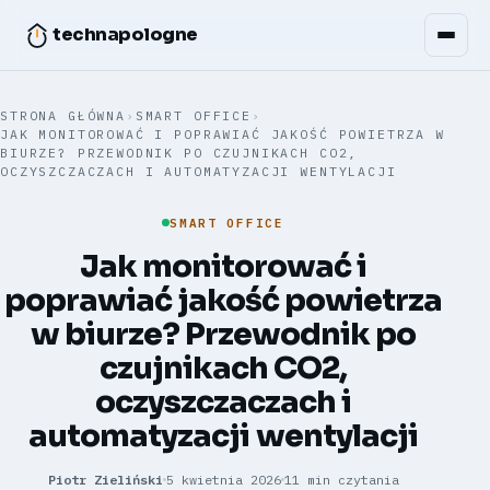
technapologne
STRONA GŁÓWNA
›
SMART OFFICE
›
JAK MONITOROWAĆ I POPRAWIAĆ JAKOŚĆ POWIETRZA W
BIURZE? PRZEWODNIK PO CZUJNIKACH CO2,
OCZYSZCZACZACH I AUTOMATYZACJI WENTYLACJI
SMART OFFICE
Jak monitorować i
poprawiać jakość powietrza
w biurze? Przewodnik po
czujnikach CO2,
oczyszczaczach i
automatyzacji wentylacji
Piotr Zieliński
5 kwietnia 2026
11 min czytania