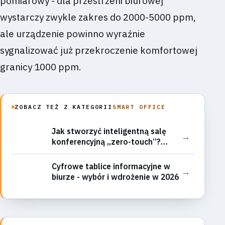
pomiarowy - dla przestrzeni biurowej
wystarczy zwykle zakres do 2000-5000 ppm,
ale urządzenie powinno wyraźnie
sygnalizować już przekroczenie komfortowej
granicy 1000 ppm.
ZOBACZ TEŻ Z KATEGORII
SMART OFFICE
Jak stworzyć inteligentną salę
→
konferencyjną „zero-touch”?
Automatyzacja od rezerwacji po
reset środowiska
Cyfrowe tablice informacyjne w
→
biurze - wybór i wdrożenie w 2026