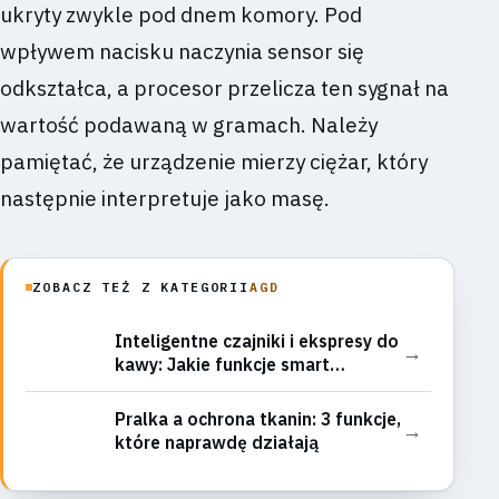
ukryty zwykle pod dnem komory. Pod
wpływem nacisku naczynia sensor się
odkształca, a procesor przelicza ten sygnał na
wartość podawaną w gramach. Należy
pamiętać, że urządzenie mierzy ciężar, który
następnie interpretuje jako masę.
ZOBACZ TEŻ Z KATEGORII
AGD
Inteligentne czajniki i ekspresy do
→
kawy: Jakie funkcje smart
rzeczywiście ułatwiają życie, a
które to gadżet?
Pralka a ochrona tkanin: 3 funkcje,
→
które naprawdę działają