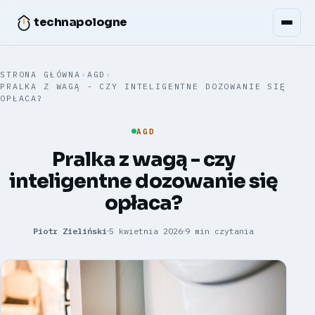
technapologne
STRONA GŁÓWNA
›
AGD
›
PRALKA Z WAGĄ - CZY INTELIGENTNE DOZOWANIE SIĘ
OPŁACA?
AGD
Pralka z wagą - czy
inteligentne dozowanie się
opłaca?
Piotr Zieliński
5 kwietnia 2026
9 min czytania