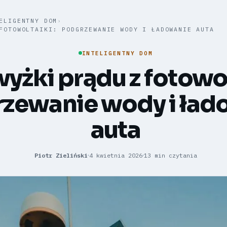
ELIGENTNY DOM
›
FOTOWOLTAIKI: PODGRZEWANIE WODY I ŁADOWANIE AUTA
INTELIGENTNY DOM
żki prądu z fotowol
zewanie wody i ład
auta
Piotr Zieliński
4 kwietnia 2026
13 min czytania