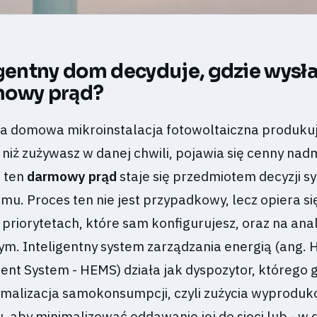
igentny dom decyduje, gdzie wysł
mowy prąd?
a domowa mikroinstalacja fotowoltaiczna produkuj
, niż zużywasz w danej chwili, pojawia się cenny nadm
e ten
darmowy prąd
staje się przedmiotem decyzji s
mu. Proces ten nie jest przypadkowy, lecz opiera si
priorytetach, które sam konfigurujesz, oraz na anal
tym. Inteligentny system zarządzania energią (ang.
t System - HEMS) działa jak dyspozytor, którego
malizacja samokonsumpcji, czyli zużycia wyprodu
u, aby minimalizować oddawanie jej do sieci lub - w