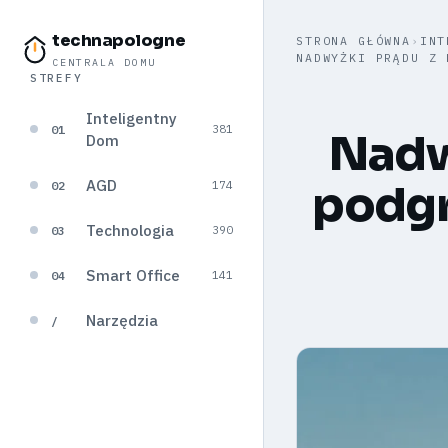
technapologne
STRONA GŁÓWNA
›
INT
NADWYŻKI PRĄDU Z 
CENTRALA DOMU
STREFY
Inteligentny
01
381
Nadwy
Dom
AGD
podgr
02
174
Technologia
03
390
Smart Office
04
141
Narzędzia
/