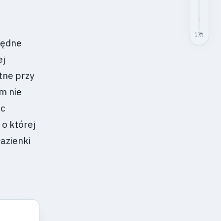
17
%
zędne
ej
tne przy
m nie
ąc
o której
łazienki