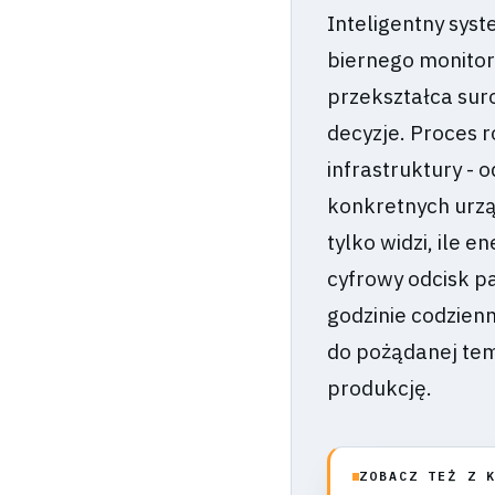
Inteligentny syst
biernego monitor
przekształca sur
decyzje. Proces r
infrastruktury - 
konkretnych urząd
tylko widzi, ile 
cyfrowy odcisk p
godzinie codzienn
do pożądanej tem
produkcję.
ZOBACZ TEŻ Z 