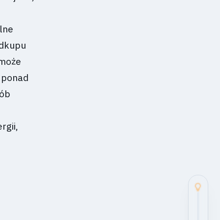
lne
 odkupu
 może
 ponad
sób
rgii,