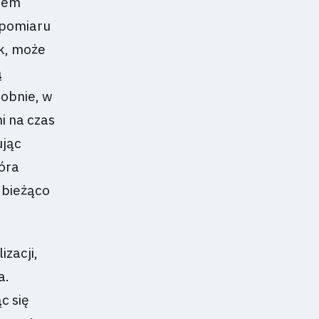
stem
 pomiaru
ek, może
ą
dobnie, w
i na czas
ując
tóra
a bieżąco
zacji,
a.
c się