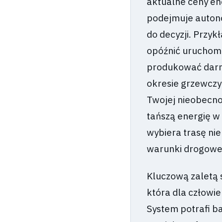
aktualne ceny en
podejmuje autono
do decyzji. Przy
opóźnić uruchomi
produkować darmo
okresie grzewczy
Twojej nieobecno
tańszą energię w 
wybiera trasę nie
warunki drogowe
Kluczową zaletą 
która dla człowie
System potrafi b