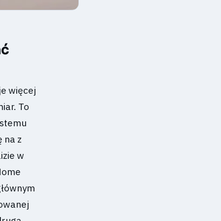
ać
e więcej
iar. To
ystemu
ę na z
izie w
 Home
 głównym
kowanej
 drugą