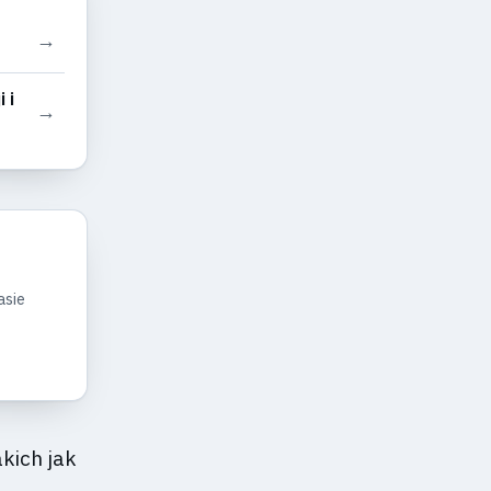
→
 i
→
asie
kich jak