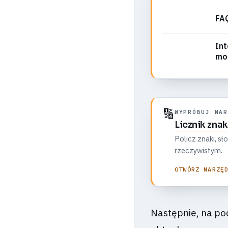
FAQ
Int
mo
🔢
WYPRÓBUJ NAR
Licznik zna
Policz znaki, sł
rzeczywistym.
OTWÓRZ NARZĘ
Następnie, na po