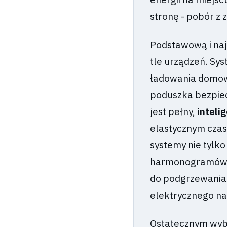
stronę - pobór z 
Podstawową i najk
tle urządzeń. Sy
ładowania domowe
poduszka bezpie
jest pełny,
inteli
elastycznym czasi
systemy nie tylko
harmonogramów m
do podgrzewania
elektrycznego na 
Ostatecznym wyb