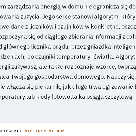
em zarządzania energią w domu nie ogranicza się do
owania zużycia. Jego serce stanowi algorytm, który
owe dane z liczników i czujników w konkretne, oszc
ozpoczyna się od ciągłego zbierania informacji z cał
od głównego licznika prądu, przez gniazdka inteligen
zeniach, po czujniki temperatury i światła. Algoryt
energii zużywasz, ale także rozpoznaje wzorce, tworz
alca Twojego gospodarstwa domowego. Nauczy się, 
ie włącza się piekarnik, jak długo trwa ogrzewanie 
peratury lub kiedy fotowoltaika osiąga szczytową
KATEGORII
INTELIGENTNY DOM