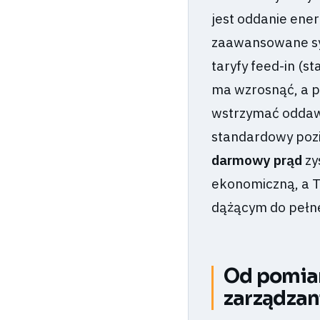
jest oddanie ener
zaawansowane sy
taryfy feed-in (s
ma wzrosnąć, a p
wstrzymać oddaw
standardowy pozi
darmowy prąd
zy
ekonomiczną, a T
dążącym do pełne
Od pomiar
zarządzan