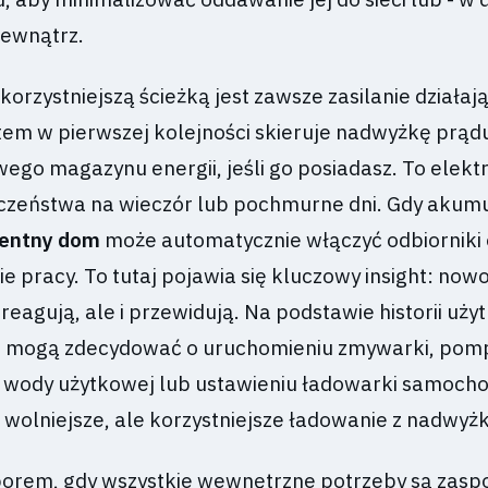
zewnątrz.
orzystniejszą ścieżką jest zawsze zasilanie działaj
stem w pierwszej kolejności skieruje nadwyżkę prąd
go magazynu energii, jeśli go posiadasz. To elekt
czeństwa na wieczór lub pochmurne dni. Gdy akum
gentny dom
może automatycznie włączyć odbiorniki 
e pracy. To tutaj pojawia się kluczowy insight: no
 reagują, ale i przewidują. Na podstawie historii uży
ogą zdecydować o uruchomieniu zmywarki, pomp
 wody użytkowej lub ustawieniu ładowarki samoch
wolniejsze, ale korzystniejsze ładowanie z nadwyżk
orem, gdy wszystkie wewnętrzne potrzeby są zasp