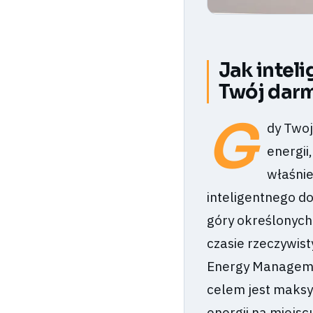
Jak intel
Twój dar
G
dy Twoj
energii
właśni
inteligentnego do
góry określonych 
czasie rzeczywis
Energy Managemen
celem jest maksy
energii na miejsc