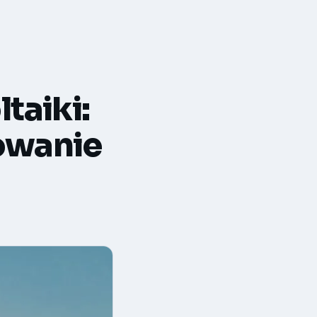
taiki:
owanie