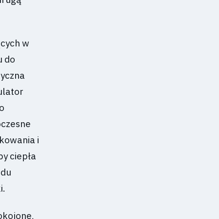
ących w
u do
ryczna
ulator
o
woczesne
tkowania i
y ciepła
odu
i.
okojone,