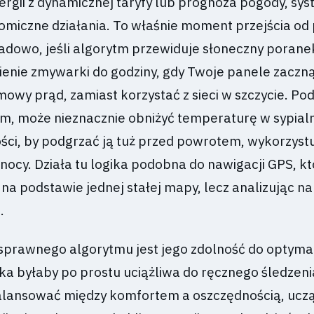
ergii z dynamicznej taryfy lub prognoza pogody, sy
miczne działania. To właśnie moment przejścia od
kładowo, jeśli algorytm przewiduje słoneczny poran
enie zmywarki do godziny, gdy Twoje panele zaczn
wy prąd, zamiast korzystać z sieci w szczycie. Po
m, może nieznacznie obniżyć temperaturę w sypialn
ści, by podgrzać ją tuż przed powrotem, wykorzyst
nocy. Działa tu logika podobna do nawigacji GPS, k
 na podstawie jednej stałej mapy, lecz analizując n
.
sprawnego algorytmu jest jego zdolność do optymali
ka byłaby po prostu uciążliwa do ręcznego śledzeni
alansować między komfortem a oszczędnością, uczą