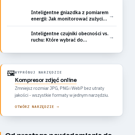
Inteligentne gniazdka z pomiarem
→
energii: Jak monitorować zużycie
prądu każdego urządzenia i
identyfikować „pożeraczy
Inteligentne czujniki obecności vs.
→
energii”?
ruchu: Które wybrać do
automatyzacji oświetlenia i
bezpieczeństwa?
🖼️
WYPRÓBUJ NARZĘDZIE
Kompresor zdjęć online
Zmniejsz rozmiar JPG, PNG i WebP bez utraty
jakości - wszystkie formaty w jednym narzędziu.
OTWÓRZ NARZĘDZIE →