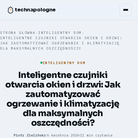
technapologne
STRONA GŁÓWNA
›
INTELIGENTNY DOM
›
INTELIGENTNE CZUJNIKI OTWARCIA OKIEN I DRZWI:
JAK ZAUTOMATYZOWAĆ OGRZEWANIE I KLIMATYZACJĘ
DLA MAKSYMALNYCH OSZCZĘDNOŚCI?
INTELIGENTNY DOM
Inteligentne czujniki
otwarcia okien i drzwi: Jak
zautomatyzować
ogrzewanie i klimatyzację
dla maksymalnych
oszczędności?
Piotr Zieliński
6 kwietnia 2026
11 min czytania