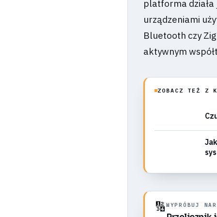
platforma działa 
urządzeniami uży
Bluetooth czy Zig
aktywnym współtw
ZOBACZ TEŻ Z 
Czu
Jak
sys
🔢
WYPRÓBUJ NAR