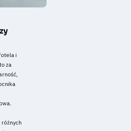
zy
otela i
to za
arność,
ocnika
towa.
 różnych