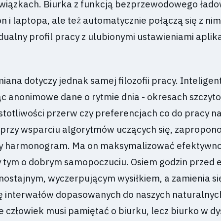
owiązkach. Biurka z funkcją bezprzewodowego łado
on i laptopa, ale też automatycznie połączą się z nim
ualny profil pracy z ulubionymi ustawieniami aplikac
ana dotyczy jednak samej filozofii pracy. Inteligen
c anonimowe dane o rytmie dnia - okresach szczyt
stotliwości przerw czy preferencjach co do pracy na
 przy wsparciu algorytmów uczących się, zapropo
y harmonogram. Ma on maksymalizować efektywnoś
y tym o dobrym samopoczuciu. Osiem godzin przed
dnostajnym, wyczerpującym wysiłkiem, a zamienia si
ę interwałów dopasowanych do naszych naturalnyc
ie człowiek musi pamiętać o biurku, lecz biurko w d