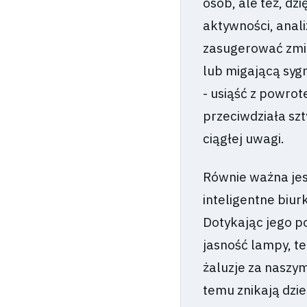
osób, ale też, dz
aktywności, anal
zasugerować zmia
lub migającą sygn
- usiąść z powrot
przeciwdziała szt
ciągłej uwagi.
Równie ważna jes
inteligentne biur
Dotykając jego p
jasność lampy, t
żaluzje za naszym
temu znikają dzie