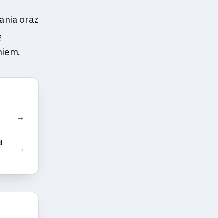
ania oraz
ę
niem.
→
d
→