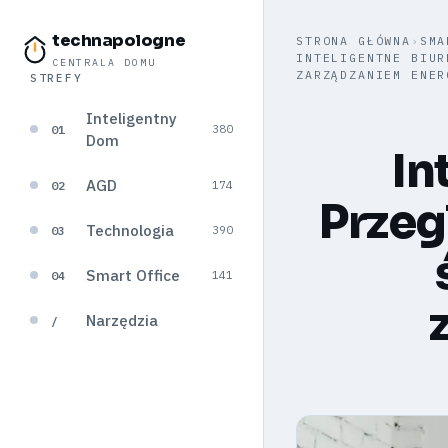
technapologne
STRONA GŁÓWNA
›
SMA
INTELIGENTNE BIUR
CENTRALA DOMU
ZARZĄDZANIEM ENER
STREFY
Inteligentny
01
380
Dom
In
AGD
02
174
Przeg
Technologia
03
390
Smart Office
04
141
Narzędzia
/