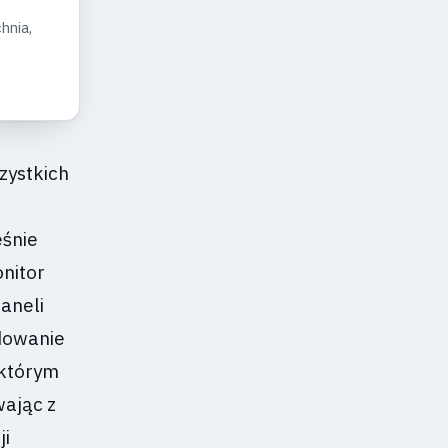
hnia,
zystkich
eśnie
nitor
paneli
dowanie
 którym
wając z
ji