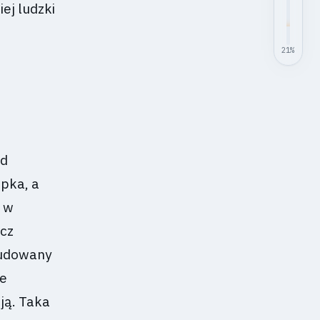
ej ludzki
21
%
ód
mpka, a
 w
ecz
budowany
ie
ją. Taka