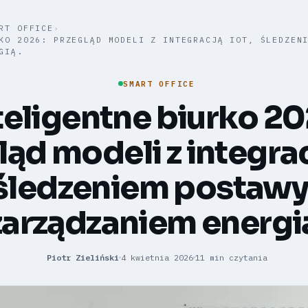
RT OFFICE
›
KO 2026: PRZEGLĄD MODELI Z INTEGRACJĄ IOT, ŚLEDZEN
GIĄ.
SMART OFFICE
teligentne biurko 20
ląd modeli z integrac
śledzeniem postawy 
zarządzaniem energi
Piotr Zieliński
4 kwietnia 2026
11 min czytania