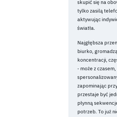
skupić się na ob
tylko zasilą telef
aktywując indywid
światła.
Najgłębsza przemi
biurko, gromadzą
koncentracji, czę
- może z czasem,
spersonalizowan
zapominając prz
przestaje być je
płynną sekwencj
potrzeb. To już n