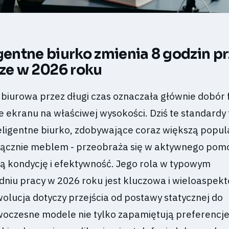
igentne biurko zmienia 8 godzin pr
ze w 2026 roku
biurowa przez długi czas oznaczała głównie dobór f
e ekranu na właściwej wysokości. Dziś te standardy 
eligentne biurko, zdobywające coraz większą popul
łącznie meblem - przeobraża się w aktywnego pom
ą kondycję i efektywność. Jego rola w typowym
niu pracy w 2026 roku jest kluczowa i wieloaspek
wolucja dotyczy przejścia od postawy statycznej do
oczesne modele nie tylko zapamiętują preferencje