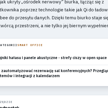
jak ukryty „ośrodek nerwowy” biurka, łącząc się z
tkownika poprzez technologie takie jak Qi do ładow
bee do przesyłu danych. Dzięki temu biurko staje si
órcą przestrzeni, a nie tylko jej biernym wypełnie
KATEGORII
SMART OFFICE
jniki hałasu i panele akustyczne - strefy ciszy w open space
 zautomatyzować rezerwację sal konferencyjnych? Przeglą
temów i integracji z kalendarzem
ZĘDZIE