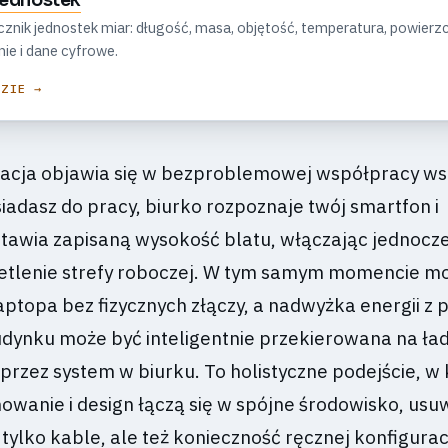
 jednostek
znik jednostek miar: długość, masa, objętość, temperatura, powierzc
nie i dane cyfrowe.
DZIE →
acja objawia się w bezproblemowej współpracy ws
iadasz do pracy, biurko rozpoznaje twój smartfon i
tawia zapisaną wysokość blatu, włączając jednocz
etlenie strefy roboczej. W tym samym momencie mo
aptopa bez fizycznych złączy, a nadwyżka energii z 
dynku może być inteligentnie przekierowana na ła
przez system w biurku. To holistyczne podejście, w
owanie i design łączą się w spójne środowisko, usu
 tylko kable, ale też konieczność ręcznej konfigurac