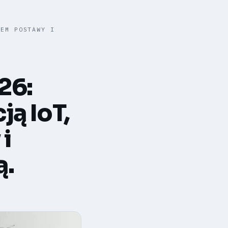
IEM POSTAWY I
26:
ją IoT,
i
ą.