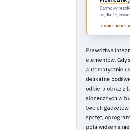
Przelicznik
Darmowy przelic
prędkość, ciśnie
OTWÓRZ NARZĘ
Prawdziwa integr
elementów. Gdy s
automatycznie us
delikatne podświ
odbiera obraz z l
słonecznych w bu
twoich gadżetów 
sprzęt, oprogram
pola widzenia nie