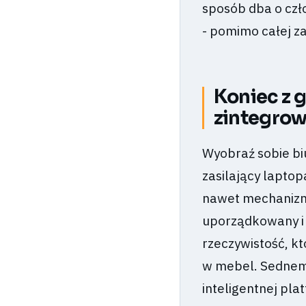
sposób dba o czło
- pomimo całej z
Koniec z g
zintegrow
Wyobraź sobie bi
zasilający laptop
nawet mechanizm
uporządkowany i e
rzeczywistość, k
w mebel. Sednem 
inteligentnej pla