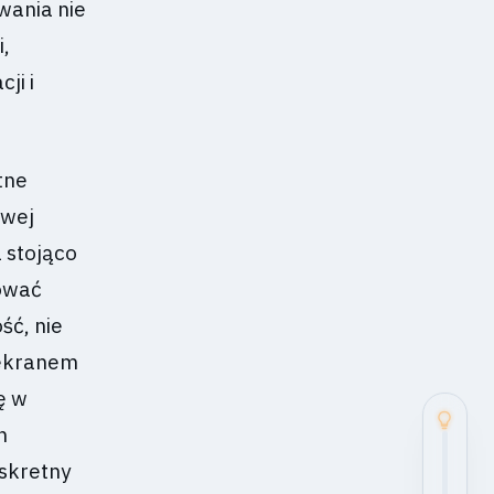
wania nie
i,
ji i
tne
owej
 stojąco
nować
ć, nie
 ekranem
ę w
h
yskretny