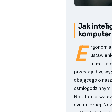
Jak intel
komputer
E
rgonomia 
ustawieni
mało. Int
przestaje być wy
dbającego o nasz
ośmiogodzinnym d
Najistotniejsza e
dynamicznej. Now