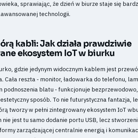
wieka, sprawiając, że dzień w biurze staje się bardzi
aawansowanej technologii.
órą kabli: Jak działa prawdziwie
ane ekosystem IoT w biurku
urko, gdzie jedynym widocznym kablem jest przew
a. Cała reszta - monitor, ładowarka do telefonu, la
 podnoszenia blatu - funkcjonuje bezprzewodowo,
stetyczny sposób. To nie futurystyczna fantazja, l
tórą tworzy w pełni zintegrowany ekosystem IoT w
nie jest tu samo dodanie portu USB, lecz stworzen
tformy zarządzającej centralnie energią i komunikac