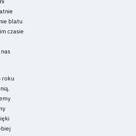
mi
atnie
nie blatu
im czasie
 nas
6 roku
nią.
jemy
my
ięki
biej