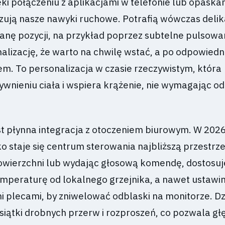
ięki połączeniu z aplikacjami w telefonie lub opaska
izują nasze nawyki ruchowe. Potrafią wówczas delik
nę pozycji, na przykład poprzez subtelne pulsowa
alizację, że warto na chwilę wstać, a po odpowiedn
em. To personalizacja w czasie rzeczywistym, która
ywnieniu ciała i wspiera krążenie, nie wymagając od
t płynna integracja z otoczeniem biurowym. W 202
ko staje się centrum sterowania najbliższą przestrze
owierzchni lub wydając głosową komendę, dostosu
emperaturę od lokalnego grzejnika, a nawet ustawi
i plecami, by zniwelować odblaski na monitorze. Dz
siątki drobnych przerw i rozproszeń, co pozwala głę