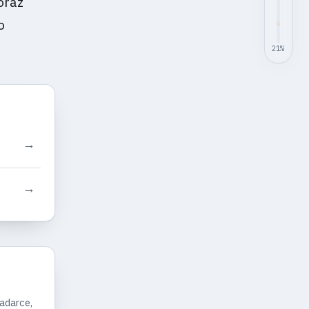
oraz
o
21
%
→
→
ladarce,