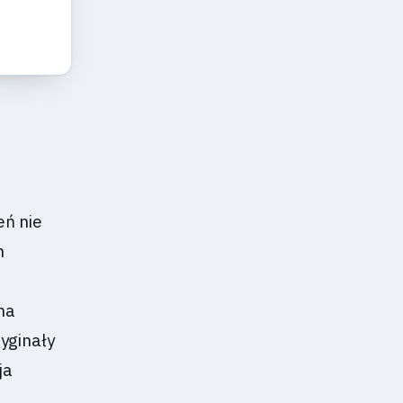
ń nie
h
na
ryginały
ja