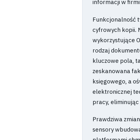
informacji w firmi
Funkcjonalność ty
cyfrowych kopii
wykorzystujące OC
rodzaj dokumentu
kluczowe pola, ta
zeskanowana fakt
księgowego, a oś
elektronicznej te
pracy, eliminują
Prawdziwa zmiana
sensory wbudowan
platformami chmu