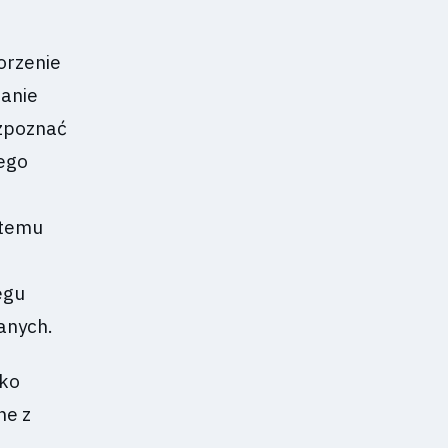
orzenie
anie
ozpoznać
iego
stemu
egu
anych.
ako
ne z