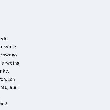
zede
naczenie
yfrowego.
pierwotną
unkty
ch. Ich
tu, ale i
,
bieg