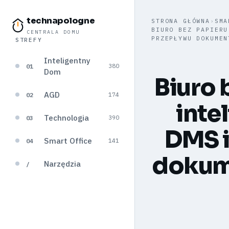
technapologne
STRONA GŁÓWNA
›
SMA
BIURO BEZ PAPIERU
CENTRALA DOMU
PRZEPŁYWU DOKUMEN
STREFY
Inteligentny
01
380
Dom
Biuro 
AGD
02
174
inte
Technologia
03
390
DMS i
Smart Office
04
141
dokum
Narzędzia
/