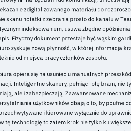
ekazanie zdigitalizowanego materiału do rozprosz
ie skanu notatki z zebrania prosto do kanału w Tea
tycznym indeksowaniem, usuwa zbędne opóźnienia 
zapis. Fizyczny dokument przestaje być wąskim gar
iuro zyskuje nową płynność, w której informacja kr
leżnie od miejsca pracy członków zespołu.
biura opiera się na usunięciu manualnych przeszkó
acji. Inteligentne skanery, pełniąc rolę bram, nie ty
tniają, ale i zabezpieczają. Zaawansowane mechan
ierzytelniania użytkowników dbają o to, by poufne 
 przechwytywane i kierowane wyłącznie do uprawni
w tę technologię to zatem krok nie tylko ku większe