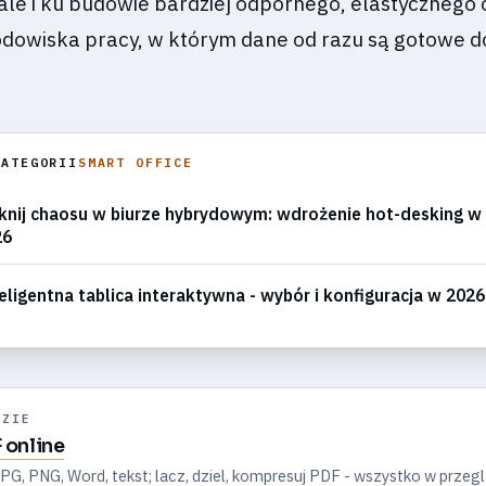
ale i ku budowie bardziej odpornego, elastycznego 
dowiska pracy, w którym dane od razu są gotowe d
KATEGORII
SMART OFFICE
knij chaosu w biurze hybrydowym: wdrożenie hot-desking w
26
eligentna tablica interaktywna - wybór i konfiguracja w 2026
DZIE
 online
G, PNG, Word, tekst; lacz, dziel, kompresuj PDF - wszystko w przeg