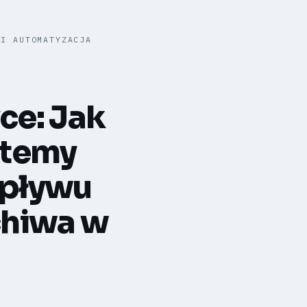
 I AUTOMATYZACJA
ce: Jak
stemy
epływu
chiwa w