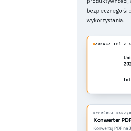
produktywności, 
bezpiecznego śro
wykorzystania.
ZOBACZ TEŻ Z 
Uni
20
Int
WYPRÓBUJ NARZĘ
Konwerter PDF
Konwertuj PDF na JP