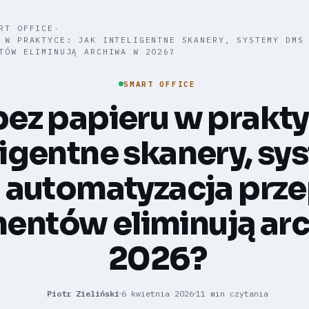
RT OFFICE
›
 W PRAKTYCE: JAK INTELIGENTNE SKANERY, SYSTEMY DMS
TÓW ELIMINUJĄ ARCHIWA W 2026?
SMART OFFICE
bez papieru w prakty
ligentne skanery, sy
 automatyzacja prz
entów eliminują ar
2026?
Piotr Zieliński
6 kwietnia 2026
11 min czytania