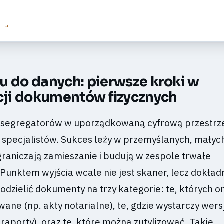
E →
u do danych: pierwsze kroki w
acji dokumentów fizycznych
y segregatorów w uporządkowaną cyfrową przestrze
specjalistów. Sukces leży w przemyślanych, małyc
graniczają zamieszanie i budują w zespole trwałe
 Punktem wyjścia wcale nie jest skaner, lecz dokład
odzielić dokumenty na trzy kategorie: te, których o
ne (np. akty notarialne), te, gdzie wystarczy wers
 raporty), oraz te, które można zutylizować. Takie