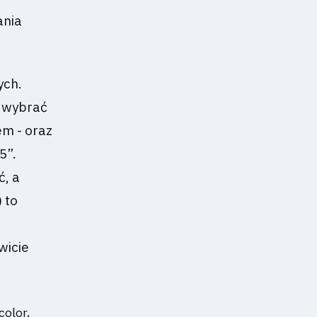
ania
ych.
y wybrać
em - oraz
5”.
ć, a
 to
wicie