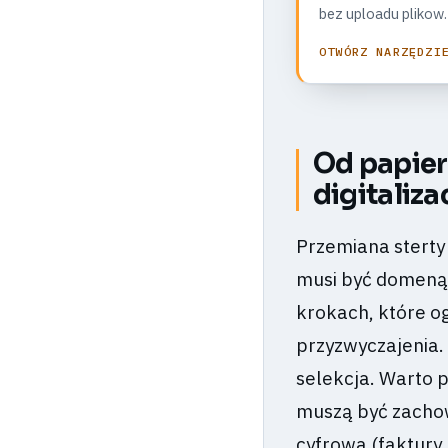
bez uploadu plikow.
OTWÓRZ NARZĘDZI
Od papier
digitaliz
Przemiana stert
musi być domeną 
krokach, które o
przyzwyczajenia.
selekcja. Warto p
muszą być zachowa
cyfrowa (faktury,