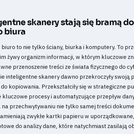
igentne skanery stają się bramą do
 biura
e biuro to nie tylko ściany, biurka i komputery. To pr
im żywy organizm informacji, w którym kluczowe z
wne przenoszenie treści ze świata fizycznego do c
e inteligentne skanery dawno przekroczyły swoją 
do kopiowania. Przekształciły się w strategiczne p
ce kluczowe procesy i automatyzujące przepływ dany
 na przechwytywaniu nie tylko samej treści dokumen
Zamieniają zwykłe kartki papieru w uporządkowane
towe do analizy dane, które natychmiast zasilają o