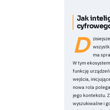
Jak intel
cyfrowego
D
zisiejsz
wszystk
ma spra
W tym ekosystemi
funkcję urządzeń 
wejścia, inicjują
nowa rola polega
jego kontekstu. 
wyszukiwalne i go