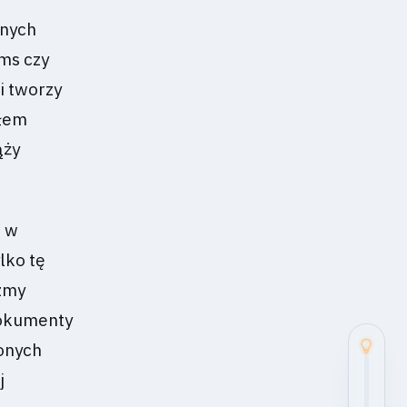
onych
ms czy
i tworzy
dłem
ąży
d w
lko tę
izmy
dokumenty
onych
j