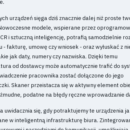
e.
ch urządzeń sięga dziś znacznie dalej niż proste tw
. Nowoczesne modele, wspierane przez oprogramow
R i sztuczną inteligencję, potrafią samodzielnie r
 - fakturę, umowę czy wniosek - oraz wyłuskać z n
kie jak daty, numery czy nazwiska. Dzięki temu
ura od dostawcy może automatycznie trafić do sy
wiadczenie pracownika zostać dołączone do jego
czki. Skaner przeistacza się w aktywny element obi
c żmudne, podatne na błędy ręczne wprowadzanie d
 uwidacznia się, gdy potraktujemy te urządzenia j
e w inteligentną infrastrukturę biura. Zintegrowa
rowymi i narzędziami do komunikacji, umożliwiają