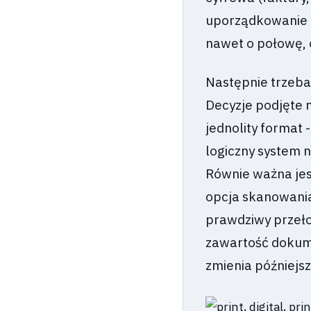
uporządkowanie p
nawet o połowę, o
Następnie trzeba 
Decyzje podjęte 
jednolity format
logiczny system
Równie ważna jes
opcja skanowania
prawdziwy przeło
zawartość dokume
zmienia późniejsz