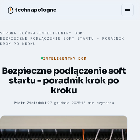
technapologne
STRONA GŁÓWNA
›
INTELIGENTNY DOM
›
BEZPIECZNE PODŁĄCZENIE SOFT STARTU - PORADNIK
KROK PO KROKU
INTELIGENTNY DOM
Bezpieczne podłączenie soft
startu - poradnik krok po
kroku
Piotr Zieliński
27 grudnia 2025
13 min czytania