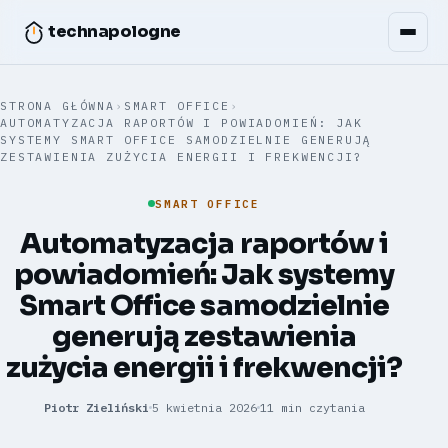
technapologne
STRONA GŁÓWNA
›
SMART OFFICE
›
AUTOMATYZACJA RAPORTÓW I POWIADOMIEŃ: JAK
SYSTEMY SMART OFFICE SAMODZIELNIE GENERUJĄ
ZESTAWIENIA ZUŻYCIA ENERGII I FREKWENCJI?
SMART OFFICE
Automatyzacja raportów i
powiadomień: Jak systemy
Smart Office samodzielnie
generują zestawienia
zużycia energii i frekwencji?
Piotr Zieliński
5 kwietnia 2026
11 min czytania