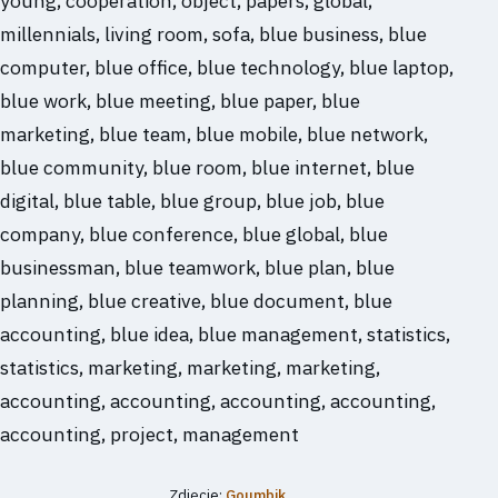
Zdjęcie:
Goumbik