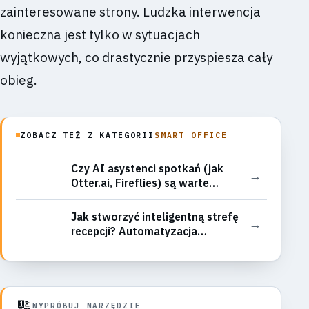
zainteresowane strony. Ludzka interwencja
konieczna jest tylko w sytuacjach
wyjątkowych, co drastycznie przyspiesza cały
obieg.
ZOBACZ TEŻ Z KATEGORII
SMART OFFICE
Czy AI asystenci spotkań (jak
→
Otter.ai, Fireflies) są warte
inwestycji? Testy transkrypcji i
integracji z kalendarzem
Jak stworzyć inteligentną strefę
→
recepcji? Automatyzacja
rejestracji gości, wydawania
przepustek i powiadamiania
pracowników
🔢
WYPRÓBUJ NARZĘDZIE