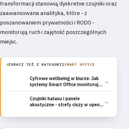
transformacji stanowią dyskretne czujniki oraz
zaawansowana analityka, które - z
poszanowaniem prywatności i RODO -
monitorują ruch i zajętość poszczególnych
miejsc.
ZOBACZ TEŻ Z KATEGORII
SMART OFFICE
Cyfrowe wellbeing w biurze: Jak
→
systemy Smart Office monitorują
zmęczenie i sugerują przerwy dla
pracowników?
Czujniki hałasu i panele
→
akustyczne - strefy ciszy w open
space