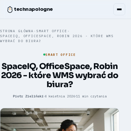
technapologne
STRONA GŁÓWNA
›
SMART OFFICE
›
SPACEIQ, OFFICESPACE, ROBIN 2026 - KTÓRE WMS
WYBRAĆ DO BIURA?
SMART OFFICE
SpaceIQ, OfficeSpace, Robin
2026 - które WMS wybrać do
biura?
Piotr Zieliński
4 kwietnia 2026
11 min czytania