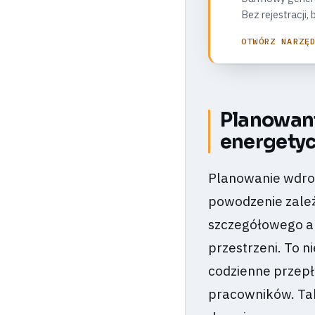
Bez rejestracji
OTWÓRZ NARZĘ
Planowani
energety
Planowanie wdroż
powodzenie zależ
szczegółowego au
przestrzeni. To n
codzienne przepł
pracowników. Tak