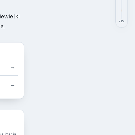
iewielki
21
%
ra.
→
→
m
alizacja.