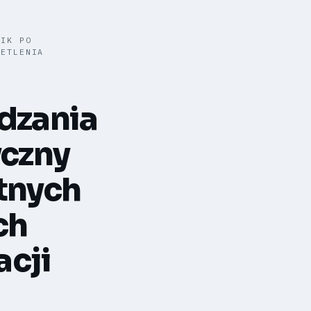
NIK PO
IETLENIA
dzania
yczny
tnych
ch
acji