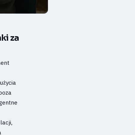
ki za
ment
zużycia
 poza
igentne
acji,
a