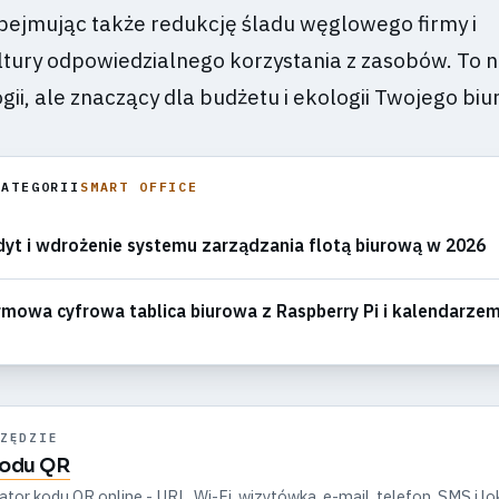
obejmując także redukcję śladu węglowego firmy i
ltury odpowiedzialnego korzystania z zasobów. To n
gii, ale znaczący dla budżetu i ekologii Twojego biu
KATEGORII
SMART OFFICE
yt i wdrożenie systemu zarządzania flotą biurową w 2026
mowa cyfrowa tablica biurowa z Raspberry Pi i kalendarze
ZĘDZIE
kodu QR
r kodu QR online - URL, Wi-Fi, wizytówka, e-mail, telefon, SMS i lok