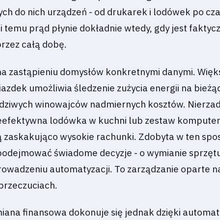
ych do nich urządzeń - od drukarek i lodówek po czaj
 temu prąd płynie dokładnie wtedy, gdy jest faktyc
przez całą dobę.
a zastąpieniu domysłów konkretnymi danymi. Więk
iazdek umożliwia śledzenie zużycia energii na bieżą
wdziwych winowajców nadmiernych kosztów. Nierza
nieefektywna lodówka w kuchni lub zestaw kompute
ą zaskakująco wysokie rachunki. Zdobyta w ten spo
odejmować świadome decyzje - o wymianie sprzętu
wadzeniu automatyzacji. To zarządzanie oparte n
 przeczuciach.
ana finansowa dokonuje się jednak dzięki automaty