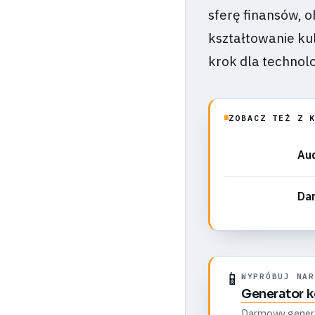
sferę finansów, 
kształtowanie ku
krok dla technolo
ZOBACZ TEŻ Z 
Aud
Dar
📱
WYPRÓBUJ NAR
Generator 
Darmowy generato