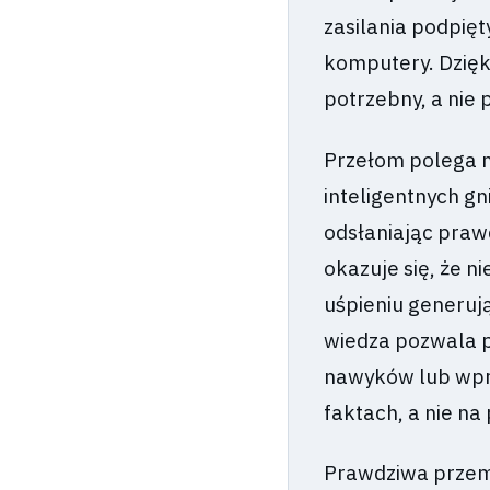
zasilania podpięt
komputery. Dzięki
potrzebny, a nie 
Przełom polega n
inteligentnych gn
odsłaniając pra
okazuje się, że 
uśpieniu generuj
wiedza pozwala p
nawyków lub wpro
faktach, a nie na
Prawdziwa przemi