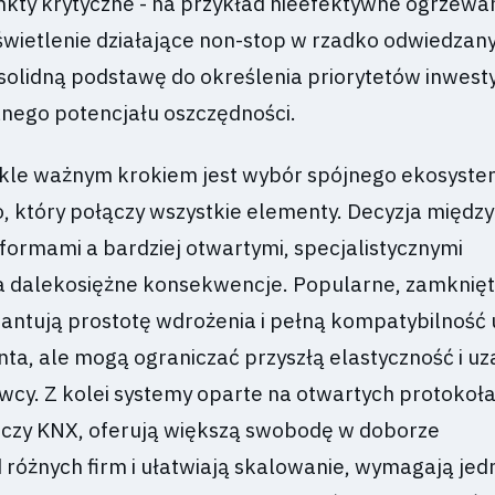
ty krytyczne - na przykład nieefektywne ogrzewa
oświetlenie działające non-stop w rzadko odwiedzan
 solidną podstawę do określenia priorytetów inwesty
nego potencjału oszczędności.
ykle ważnym krokiem jest wybór spójnego ekosyst
, który połączy wszystkie elementy. Decyzja między
formami a bardziej otwartymi, specjalistycznymi
a dalekosiężne konsekwencje. Popularne, zamknię
ntują prostotę wdrożenia i pełną kompatybilność
ta, ale mogą ograniczać przyszłą elastyczność i uz
wcy. Z kolei systemy oparte na otwartych protokoła
r czy KNX, oferują większą swobodę w doborze
óżnych firm i ułatwiają skalowanie, wymagają jed