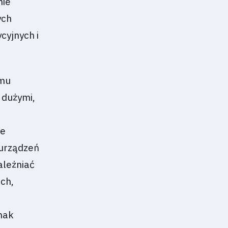
nie
ych
cyjnych i
emu
 dużymi,
te
 urządzeń
ależniać
ch,
nak