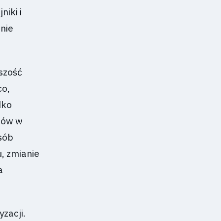
niki i
znie
szość
co,
dko
rów w
sób
, zmianie
a
zacji.