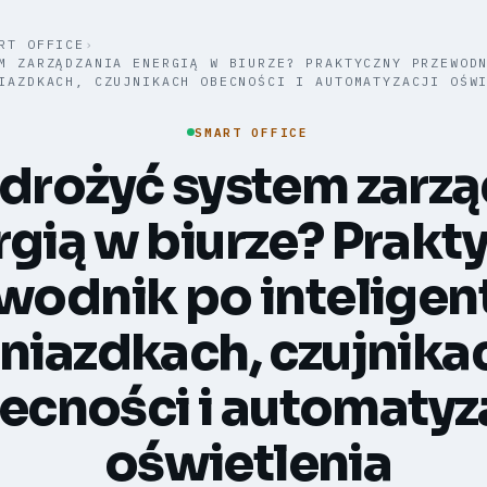
RT OFFICE
›
M ZARZĄDZANIA ENERGIĄ W BIURZE? PRAKTYCZNY PRZEWOD
IAZDKACH, CZUJNIKACH OBECNOŚCI I AUTOMATYZACJI OŚW
SMART OFFICE
drożyć system zarzą
gią w biurze? Prakt
wodnik po inteligen
niazdkach, czujnika
ecności i automatyz
oświetlenia