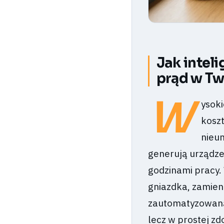
Jak intel
prąd w Tw
W
ysoki
koszt
nieun
generują urządze
godzinami pracy.
gniazdka, zamieni
zautomatyzowaną p
lecz w prostej z