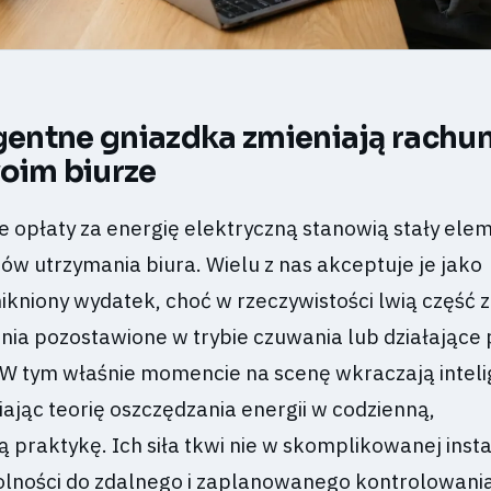
igentne gniazdka zmieniają rachun
oim biurze
e opłaty za energię elektryczną stanowią stały ele
ów utrzymania biura. Wielu z nas akceptuje je jako
ikniony wydatek, choć w rzeczywistości lwią część 
nia pozostawione w trybie czuwania lub działające
 W tym właśnie momencie na scenę wkraczają intel
ając teorię oszczędzania energii w codzienną,
raktykę. Ich siła tkwi nie w skomplikowanej instal
dolności do zdalnego i zaplanowanego kontrolowani