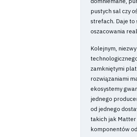
domniemane, punk
pustych sal czy 
strefach. Daje to
oszacowania real
Kolejnym, niezw
technologicznego
zamkniętymi plat
rozwiązaniami m
ekosystemy gwara
jednego producen
od jednego dosta
takich jak Matte
komponentów od r