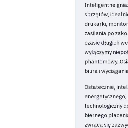
Inteligentne gn
sprzętów, idealni
drukarki, monito
zasilania po zako
czasie długich w
wyłączymy niepot
phantomowy. Osi
biura i wyciągani
Ostatecznie, inte
energetycznego, k
technologiczny do
biernego płaceni
zwraca się zazwyc