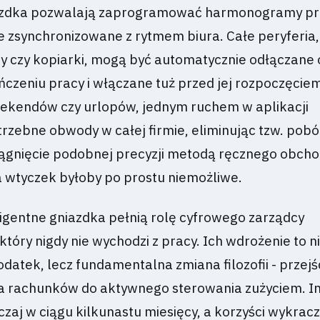
iazdka pozwalają zaprogramować harmonogramy pr
e zsynchronizowane z rytmem biura. Całe peryferia, 
ry czy kopiarki, mogą być automatycznie odłączane 
ńczeniu pracy i włączane tuż przed jej rozpoczęcie
eekendów czy urlopów, jednym ruchem w aplikacji
rzebne obwody w całej firmie, eliminując tzw. pobó
ągnięcie podobnej precyzji metodą ręcznego obcho
a wtyczek byłoby po prostu niemożliwe.
ligentne gniazdka pełnią rolę cyfrowego zarządcy
tóry nigdy nie wychodzi z pracy. Ich wdrożenie to ni
datek, lecz fundamentalna zmiana filozofii - przejś
a rachunków do aktywnego sterowania zużyciem. I
zaj w ciągu kilkunastu miesięcy, a korzyści wykrac