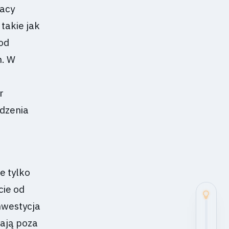
acy
takie jak
od
m. W
r
dzenia
e tylko
cie od
nwestycja
zają poza