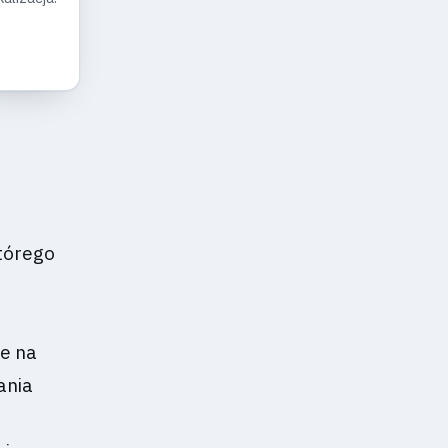
którego
ie na
ania