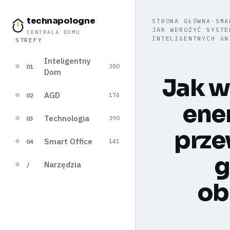
technapologne
STRONA GŁÓWNA
›
SMA
JAK WDROŻYĆ SYSTE
CENTRALA DOMU
INTELIGENTNYCH GN
STREFY
Inteligentny
01
380
Dom
Jak w
AGD
02
174
ener
Technologia
03
390
prze
Smart Office
04
141
g
Narzędzia
/
ob