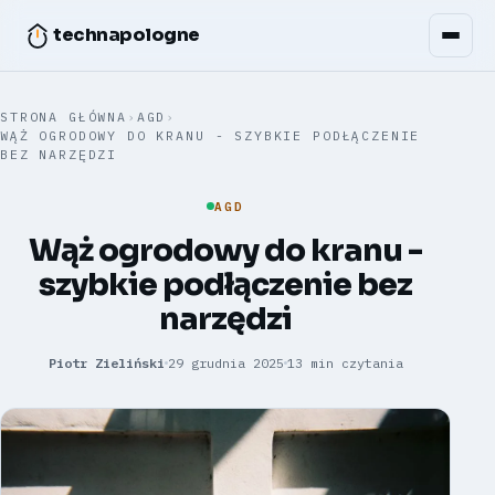
technapologne
STRONA GŁÓWNA
›
AGD
›
WĄŻ OGRODOWY DO KRANU - SZYBKIE PODŁĄCZENIE
BEZ NARZĘDZI
AGD
Wąż ogrodowy do kranu -
szybkie podłączenie bez
narzędzi
Piotr Zieliński
29 grudnia 2025
13 min czytania