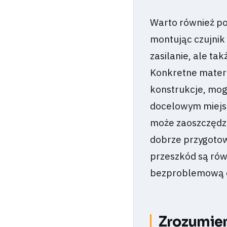
Warto również poś
montując czujnik 
zasilanie, ale ta
Konkretne materi
konstrukcje, mog
docelowym miejs
może zaoszczędzi
dobrze przygotow
przeszkód są rów
bezproblemową c
Zrozumien