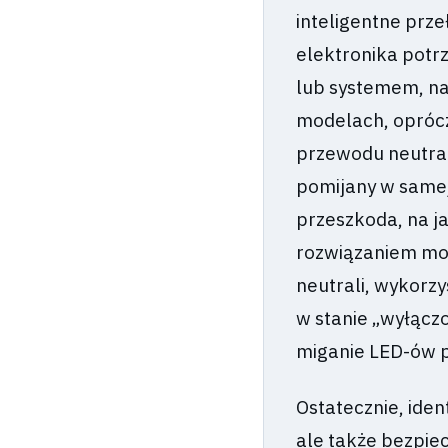
inteligentne prz
elektronika potrz
lub systemem, na
modelach, oprócz
przewodu neutral
pomijany w samej
przeszkoda, na ja
rozwiązaniem moż
neutrali, wykorz
w stanie „wyłącz
miganie LED-ów p
Ostatecznie, ide
ale także bezpie