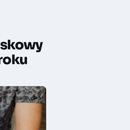
yskowy
kroku