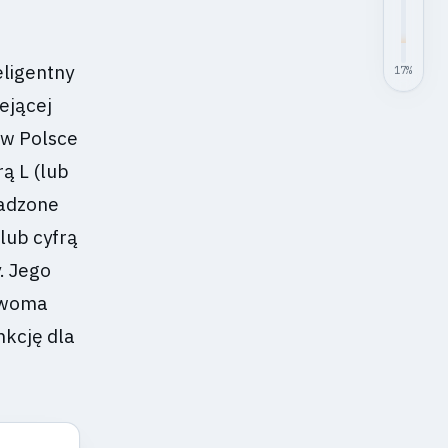
eligentny
17
%
ejącej
 w Polsce
rą L (lub
wadzone
 lub cyfrą
. Jego
 dwoma
nkcję dla