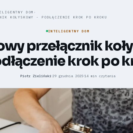
ELIGENTNY DOM
›
NIK KOŁYSKOWY - PODŁĄCZENIE KROK PO KROKU
INTELIGENTNY DOM
owy przełącznik koł
odłączenie krok po 
Piotr Zieliński
29 grudnia 2025
14 min czytania