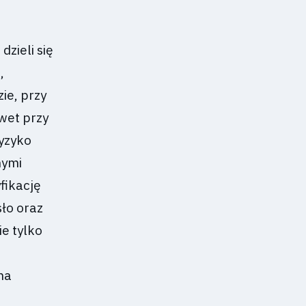
zieli się
,
ie, przy
wet przy
ryzyko
nymi
fikację
sło oraz
ie tylko
na