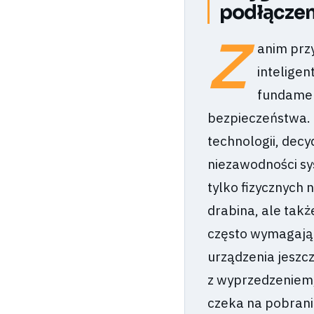
podłącze
Z
anim prz
intelige
fundamen
bezpieczeństwa. 
technologii, decy
niezawodności s
tylko fizycznych 
drabina, ale takż
często wymagają 
urządzenia jeszc
z wyprzedzeniem, 
czeka na pobranie