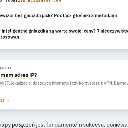
KATEGORII
INTELIGENTNY DOM
ewizor bez gniazda jack? Podłącz głośniki 3 metodami
 inteligentne gniazdka są warte swojej ceny? 7 nieoczywist
stosowań
ĘDZIE
i mam adres IP?
s IP, lokalizację, dostawcę internetu i czy korzystasz z VPN. Darm
ZIE →
mapy połączeń jest fundamentem sukcesu, poniewa