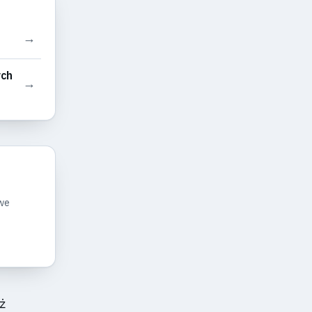
→
ych
→
owe
ż