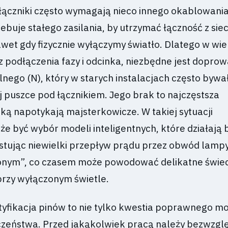
ełączniki często wymagają nieco innego okablowania
ebuje stałego zasilania, by utrzymać łączność z siec
wet gdy fizycznie wyłączymy światło. Dlatego w wie
 podłączenia fazy i odcinka, niezbędne jest dopro
nego (N), który w starych instalacjach często bywa
 puszce pod łącznikiem. Jego brak to najczęstsza
ką napotykają majsterkowicze. W takiej sytuacji
e być wybór modeli inteligentnych, które działają 
ystując niewielki przepływ prądu przez obwód lamp
onym”, co czasem może powodować delikatne świec
rzy wyłączonym świetle.
ntyfikacja pinów to nie tylko kwestia poprawnego m
czeństwa. Przed jakąkolwiek pracą należy bezwzgl