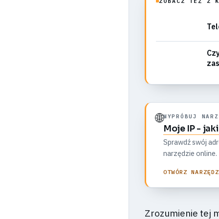
ZOBACZ TEŻ Z 
Tel
Czy
za
🌐
WYPRÓBUJ NARZ
Moje IP - jak
Sprawdź swój adre
narzędzie online.
OTWÓRZ NARZĘD
Zrozumienie tej 