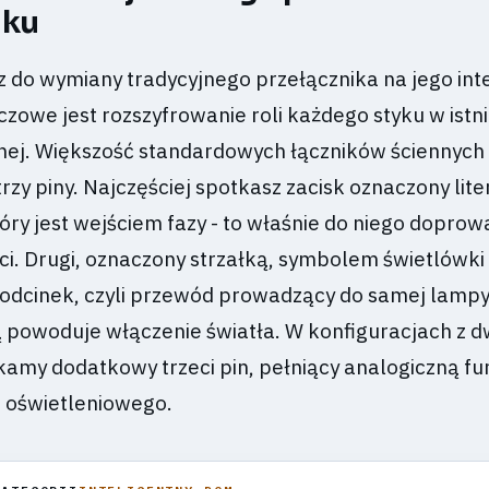
iku
z do wymiany tradycyjnego przełącznika na jego int
zowe jest rozszyfrowanie roli każdego styku w istni
nej. Większość standardowych łączników ściennych
rzy piny. Najczęściej spotkasz zacisk oznaczony lite
tóry jest wejściem fazy - to właśnie do niego dopro
ieci. Drugi, oznaczony strzałką, symbolem świetlówki
y odcinek, czyli przewód prowadzący do samej lampy
ą powoduje włączenie światła. W konfiguracjach z
kamy dodatkowy trzeci pin, pełniący analogiczną fu
 oświetleniowego.