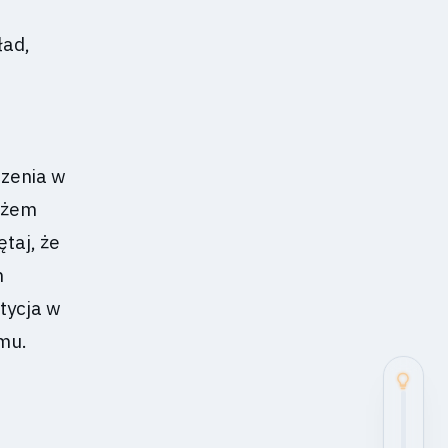
ład,
czenia w
ażem
taj, że
h
tycja w
mu.