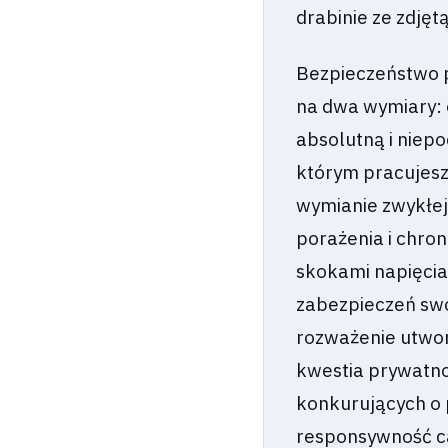
drabinie ze zdjęt
Bezpieczeństwo p
na dwa wymiary: e
absolutną i niep
którym pracujesz
wymianie zwykłej
porażenia i chron
skokami napięcia
zabezpieczeń swoj
rozważenie utworz
kwestia prywatnoś
konkurujących o
responsywność c