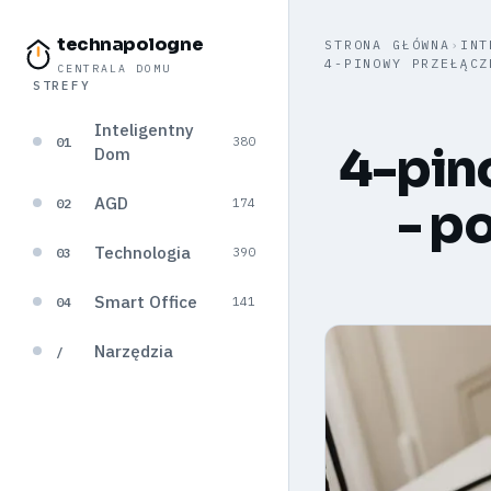
technapologne
STRONA GŁÓWNA
›
INT
4-PINOWY PRZEŁĄCZ
CENTRALA DOMU
STREFY
Inteligentny
01
380
4-pin
Dom
AGD
- p
02
174
Technologia
03
390
Smart Office
04
141
Narzędzia
/