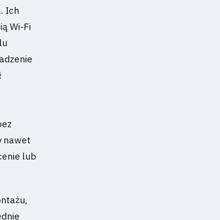
. Ich
ią Wi-Fi
lu
wadzenie
ł
bez
y nawet
enie lub
ontażu,
ędnie