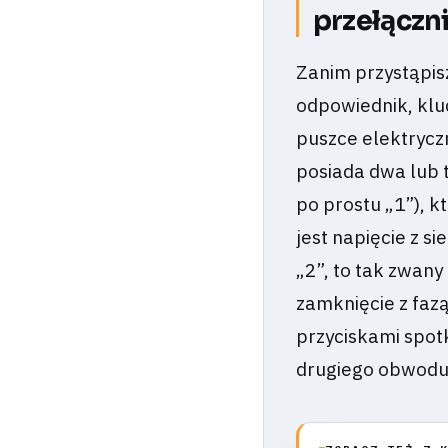
przełączn
Zanim przystąpis
odpowiednik, kluc
puszce elektrycz
posiada dwa lub t
po prostu „1”), k
jest napięcie z s
„2”, to tak zwan
zamknięcie z faz
przyciskami spot
drugiego obwodu