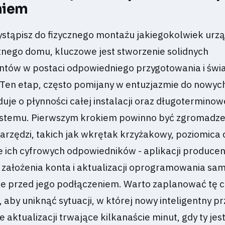
niem
ystąpisz do fizycznego montażu jakiegokolwiek urz
ntnego domu, kluczowe jest stworzenie solidnych
tów w postaci odpowiedniego przygotowania i świ
Ten etap, często pomijany w entuzjazmie do nowyc
duje o płynności całej instalacji oraz długoterminow
ystemu. Pierwszym krokiem powinno być zgromadzen
narzędzi, takich jak wkrętak krzyżakowy, poziomica 
e ich cyfrowych odpowiedników - aplikacji producen
założenia konta i aktualizacji oprogramowania sa
ze przed jego podłączeniem. Warto zaplanować tę 
aby uniknąć sytuacji, w której nowy inteligentny pr
 aktualizacji trwające kilkanaście minut, gdy ty jest