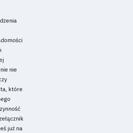
ądzenia
adomości
h
ej
ie nie
czy
ta, które
mego
czynność
zełącznik
eś już na