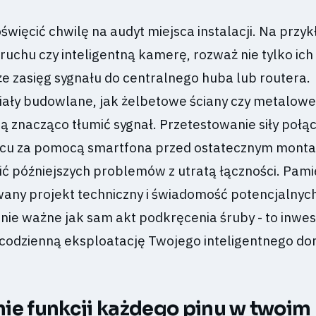
więcić chwilę na audyt miejsca instalacji. Na przyk
ruchu czy inteligentną kamerę, rozważ nie tylko ich
kże zasięg sygnału do centralnego huba lub routera.
ały budowlane, jak żelbetowe ściany czy metalowe
ą znacząco tłumić sygnał. Przetestowanie siły połą
cu za pomocą smartfona przed ostatecznym mont
ć późniejszych problemów z utratą łączności. Pamię
any projekt techniczny i świadomość potencjalnyc
nie ważne jak sam akt podkręcenia śruby - to inwes
odzienną eksploatację Twojego inteligentnego do
ie funkcji każdego pinu w twoim