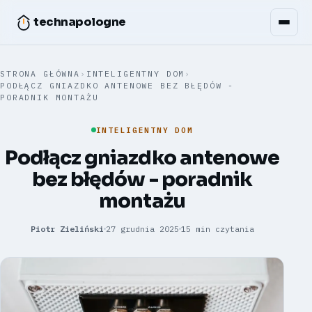
technapologne
STRONA GŁÓWNA
›
INTELIGENTNY DOM
›
PODŁĄCZ GNIAZDKO ANTENOWE BEZ BŁĘDÓW -
PORADNIK MONTAŻU
INTELIGENTNY DOM
Podłącz gniazdko antenowe
bez błędów - poradnik
montażu
Piotr Zieliński
27 grudnia 2025
15 min czytania