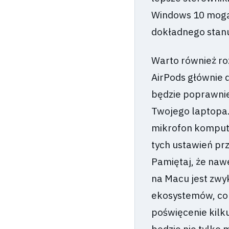
Windows 10 mogą 
dokładnego stanu
Warto również ro
AirPods głównie 
będzie poprawni
Twojego laptopa
mikrofon komput
tych ustawień pr
Pamiętaj, że naw
na Macu jest zwyk
ekosystemów, co 
poświęcenie kilk
będzie nie tylko