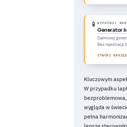
📱
WYPRÓBUJ NAR
Generator 
Darmowy generato
Bez rejestracji
OTWÓRZ NARZĘ
Kluczowym aspekt
W przypadku lap
bezproblemowa, z
wygląda w świeci
pełna harmoniza
lepsze sterowniki