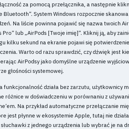
czność za pomocą przełącznika, a następnie klikni
e Bluetooth”. System Windows rozpocznie skanowa
zeń. Na liście powinna pojawić się nazwa twoich Ai
 Pro” lub „AirPods [Twoje imię]”. Kliknij ją, aby zai
gu kilku sekund na ekranie pojawi się potwierdzeni
zenia. Warto od razu sprawdzić, czy dźwięk jest k
erając AirPodsy jako domyślne urządzenie wyjścio
ze głośności systemowej.
funkcjonalność działa bez zarzutu, użytkownicy 
ne różnice w doświadczeniu w porównaniu z używan
ne’em. Na przykład automatyczne przełączanie mi
re jest płynne w ekosystemie Apple, tutaj nie działa
 słuchawki z jednego urządzenia lub wybrać je na d