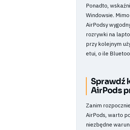
Ponadto, wskaźni
Windowsie. Mimo 
AirPodsy wygodn
rozrywki na lapt
przy kolejnym uży
etui, o ile Blueto
Sprawdź k
AirPods p
Zanim rozpoczni
AirPods, warto po
niezbędne warun