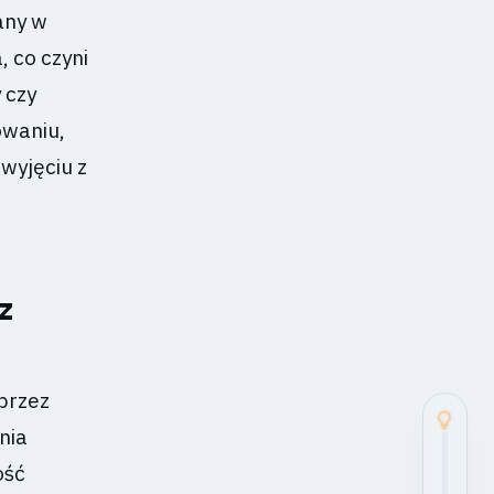
any w
 co czyni
 czy
owaniu,
wyjęciu z
z
przez
nia
ość