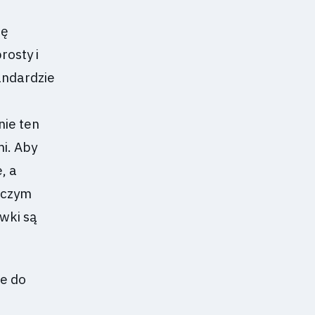
ię
rosty i
tandardzie
nie ten
i. Aby
, a
o czym
wki są
ie do