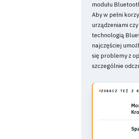
modułu Bluetooth
Aby w pełni korzy
urządzeniami czy
technologią Bluet
najczęściej umoż
się problemy z o
szczególnie odcz
ZOBACZ TEŻ Z 
Mos
Kr
Spa