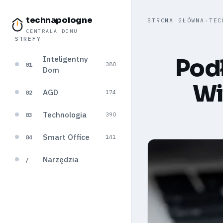
technapologne
STRONA GŁÓWNA
›
TEC
CENTRALA DOMU
STREFY
Inteligentny
Podł
01
380
Dom
Wi
AGD
02
174
Technologia
03
390
Smart Office
04
141
Narzędzia
/