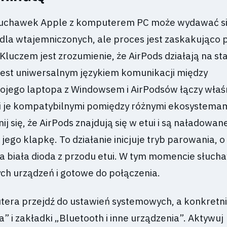
łuchawek Apple z komputerem PC może wydawać s
dla wtajemniczonych, ale proces jest zaskakująco p
. Kluczem jest zrozumienie, że AirPods działają na s
 jest uniwersalnym językiem komunikacji między
ojego laptopa z Windowsem i AirPodsów łączy właś
ni je kompatybilnymi pomiędzy różnymi ekosystemam
j się, że AirPods znajdują się w etui i są naładowane
jego klapkę. To działanie inicjuje tryb parowania, 
a biała dioda z przodu etui. W tym momencie słucha
ych urządzeń i gotowe do połączenia.
tera przejdź do ustawień systemowych, a konkretn
a” i zakładki „Bluetooth i inne urządzenia”. Aktywuj