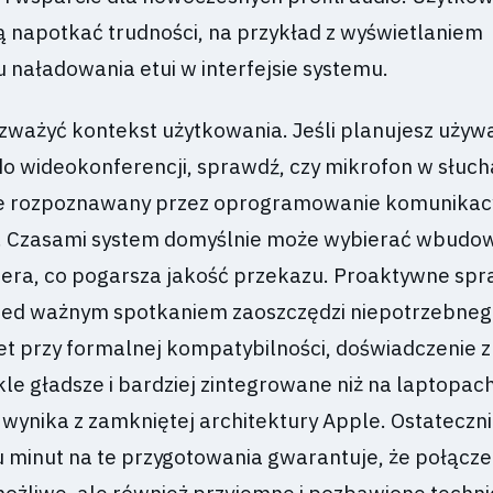
napotkać trudności, na przykład z wyświetlaniem
 naładowania etui w interfejsie systemu.
zważyć kontekst użytkowania. Jeśli planujesz używ
do wideokonferencji, sprawdź, czy mikrofon w słu
e rozpoznawany przez oprogramowanie komunikac
. Czasami system domyślnie może wybierać wbudo
era, co pogarsza jakość przekazu. Proaktywne sp
zed ważnym spotkaniem zaoszczędzi niepotrzebnego
et przy formalnej kompatybilności, doświadczenie z
le gładsze i bardziej zintegrowane niż na laptopach
wynika z zamkniętej architektury Apple. Ostateczni
u minut na te przygotowania gwarantuje, że połącze
 możliwe, ale również przyjemne i pozbawione techn