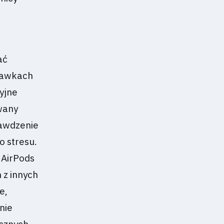
ać
chawkach
yjne
wany
rawdzenie
 stresu.
 AirPods
 z innych
e,
nie
icznych