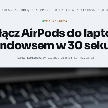
HNOLOGIA
›
PODŁĄCZ AIRPODS DO LAPTOPA Z WINDOWSEM W 
TECHNOLOGIA
ącz AirPods do lapt
ndowsem w 30 sek
Piotr Zieliński
29 grudnia 2025
14 min czytania