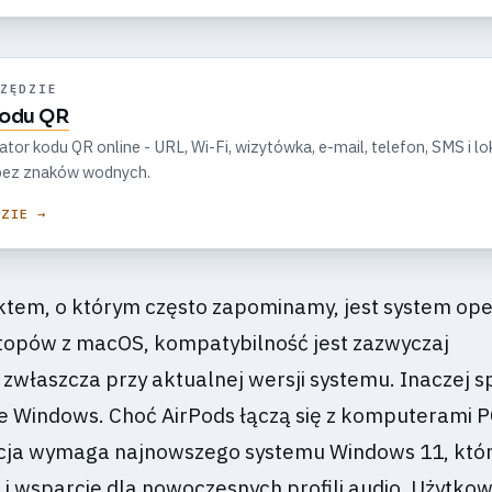
ZĘDZIE
kodu QR
r kodu QR online - URL, Wi-Fi, wizytówka, e-mail, telefon, SMS i lok
, bez znaków wodnych.
DZIE →
em, o którym często zapominamy, jest system ope
topów z macOS, kompatybilność jest zazwyczaj
właszcza przy aktualnej wersji systemu. Inaczej 
e Windows. Choć AirPods łączą się z komputerami P
cja wymaga najnowszego systemu Windows 11, któr
 i wsparcie dla nowoczesnych profili audio. Użytkow