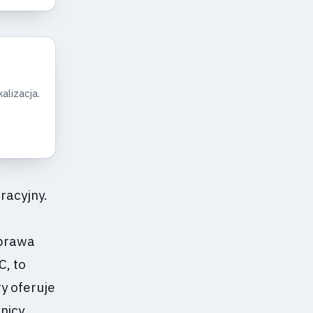
alizacja.
racyjny.
sprawa
C, to
y oferuje
nicy