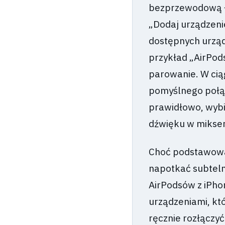
bezprzewodową łą
„Dodaj urządzeni
dostępnych urząd
przykład „AirPods
parowanie. W cią
pomyślnego połąc
prawidłowo, wybi
dźwięku w mikser
Choć podstawowa 
napotkać subtel
AirPodsów z iPho
urządzeniami, któ
ręcznie rozłączyć