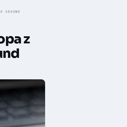
30 SEKUND
opa z
und