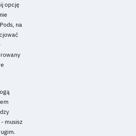
j opcję
nie
rPods, na
nicjować
e
ierowany
we
mogą
iem
ędzy
 - musisz
rugim.