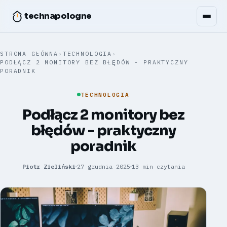
technapologne
STRONA GŁÓWNA
›
TECHNOLOGIA
›
PODŁĄCZ 2 MONITORY BEZ BŁĘDÓW - PRAKTYCZNY
PORADNIK
TECHNOLOGIA
Podłącz 2 monitory bez
błędów - praktyczny
poradnik
Piotr Zieliński
27 grudnia 2025
13 min czytania