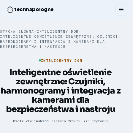
technapologne
STRONA GŁÓWNA
›
INTELIGENTNY DOM
›
INTELIGENTNE OŚWIETLENIE ZEWNĘTRZNE: CZUJNIKI,
HARMONOGRAMY I INTEGRACJA Z KAMERAMI DLA
BEZPIECZEŃSTWA I NASTROJU
INTELIGENTNY DOM
Inteligentne oświetlenie
zewnętrzne: Czujniki,
harmonogramy i integracja z
kamerami dla
bezpieczeństwa i nastroju
Piotr Zieliński
21 czerwca 2026
10 min czytania