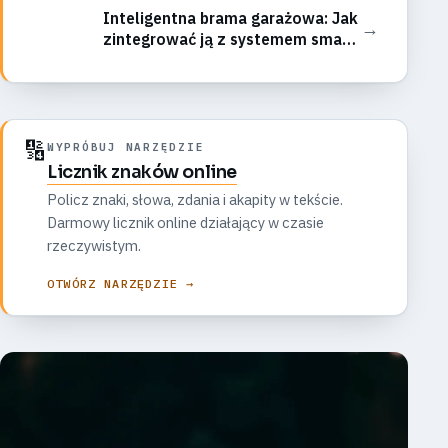
aplikację?
Inteligentna brama garażowa: Jak
→
zintegrować ją z systemem smart
home i uniknąć typowych błędów
konfiguracji?
🔢
WYPRÓBUJ NARZĘDZIE
Licznik znaków online
Policz znaki, słowa, zdania i akapity w tekście.
Darmowy licznik online działający w czasie
rzeczywistym.
OTWÓRZ NARZĘDZIE →